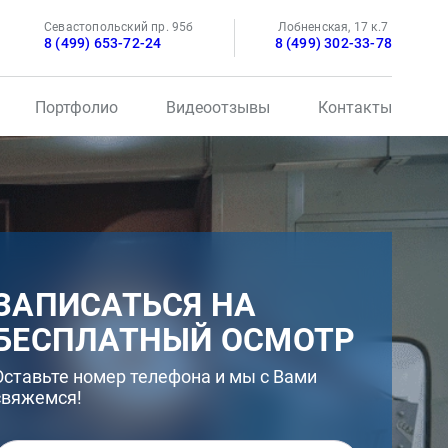
Севастопольский пр. 95б
Лобненская, 17 к.7
8 (499) 653-72-24
8 (499) 302-33-78
Портфолио
Видеоотзывы
Контакты
ЗАПИСАТЬСЯ НА
БЕСПЛАТНЫЙ ОСМОТР
Оставьте номер телефона и мы с Вами
свяжемся!