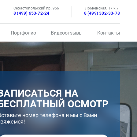
Севастопольский пр. 95б
Лобненская, 17 к.7
8 (499) 653-72-24
8 (499) 302-33-78
Портфолио
Видеоотзывы
Контакты
ЗАПИСАТЬСЯ НА
БЕСПЛАТНЫЙ ОСМОТР
Оставьте номер телефона и мы с Вами
свяжемся!