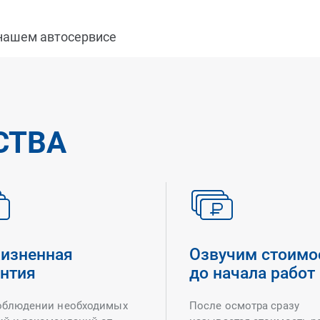
 нашем автосервисе
СТВА
изненная
Озвучим стоимо
антия
до начала работ
облюдении необходимых
После осмотра сразу