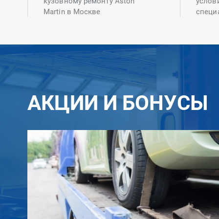
кузовному ремонту Aston
услов
Martin в Москве
специ
АКЦИИ И БОНУСЫ