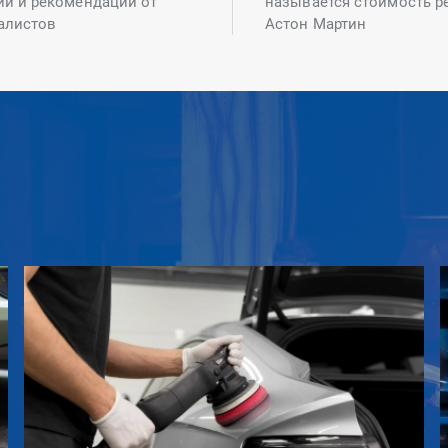
ий и рекомендаций от
называется стоимость р
алистов
Астон Мартин