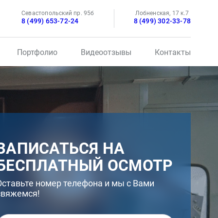
Севастопольский пр. 95б
Лобненская, 17 к.7
8 (499) 653-72-24
8 (499) 302-33-78
Портфолио
Видеоотзывы
Контакты
ЗАПИСАТЬСЯ НА
БЕСПЛАТНЫЙ ОСМОТР
Оставьте номер телефона и мы с Вами
свяжемся!