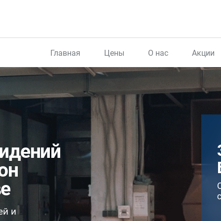
Главная
Цены
О нас
Акции
сидений
тон
ве
ей и