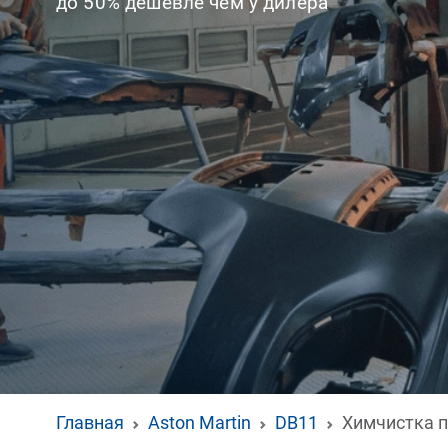
до 50% дешевле чем у дилера
Главная
Aston Martin
DB11
Химчистка п