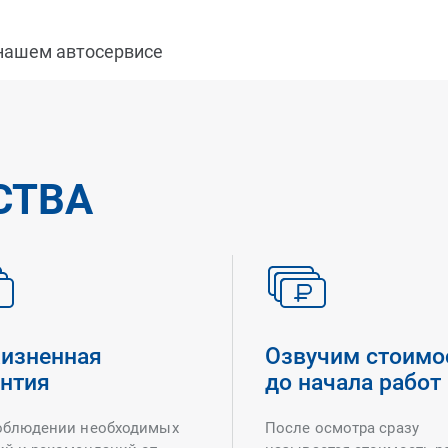
 нашем автосервисе
СТВА
изненная
Озвучим стоимо
антия
до начала работ
облюдении необходимых
После осмотра сразу