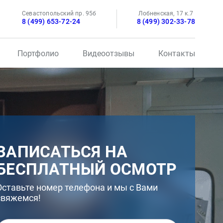
Севастопольский пр. 95б
Лобненская, 17 к.7
8 (499) 653-72-24
8 (499) 302-33-78
Портфолио
Видеоотзывы
Контакты
ЗАПИСАТЬСЯ НА
БЕСПЛАТНЫЙ ОСМОТР
Оставьте номер телефона и мы с Вами
свяжемся!