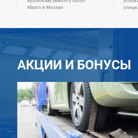
кузовному ремонту Aston
услов
Martin в Москве
специ
АКЦИИ И БОНУСЫ