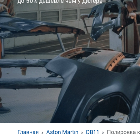
до 50% дешевле чем у дилера
Главная
Aston Martin
DB11
Полировка 