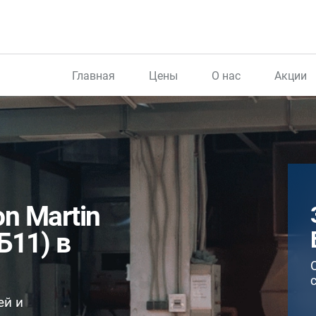
Главная
Цены
О нас
Акции
n Martin
Б11) в
ей и