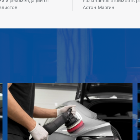
ий и рекомендаций от
называется стоимость р
алистов
Астон Мартин