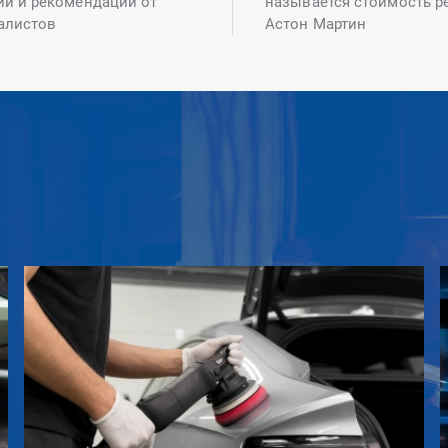
ий и рекомендаций от
называется стоимость р
алистов
Астон Мартин