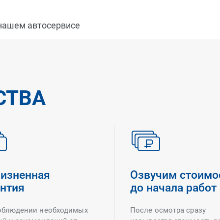
 нашем автосервисе
СТВА
изненная
Озвучим стоимо
антия
до начала работ
облюдении необходимых
После осмотра сразу