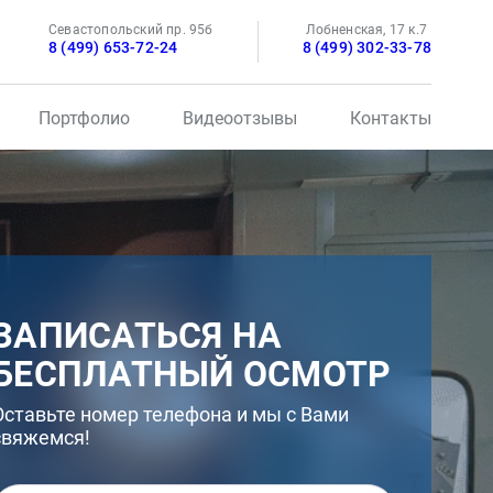
Севастопольский пр. 95б
Лобненская, 17 к.7
8 (499) 653-72-24
8 (499) 302-33-78
Портфолио
Видеоотзывы
Контакты
ЗАПИСАТЬСЯ НА
БЕСПЛАТНЫЙ ОСМОТР
Оставьте номер телефона и мы с Вами
свяжемся!