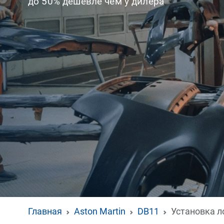
до 50% дешевле чем у дилера
Главная
Aston Martin
DB11
Установка л