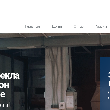
Главная
Цены
О нас
Акции
текла
тон
ве
ей и