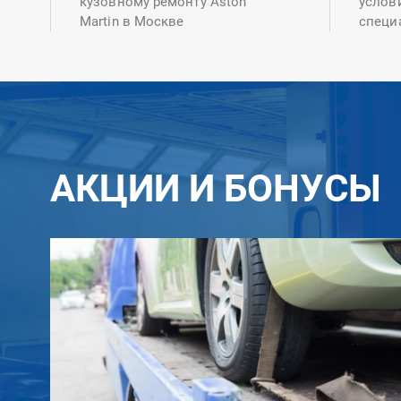
кузовному ремонту Aston
услов
Martin в Москве
специ
АКЦИИ И БОНУСЫ