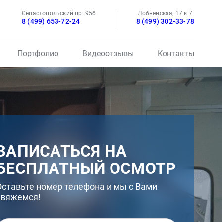
Севастопольский пр. 95б
Лобненская, 17 к.7
8 (499) 653-72-24
8 (499) 302-33-78
Портфолио
Видеоотзывы
Контакты
ЗАПИСАТЬСЯ НА
БЕСПЛАТНЫЙ ОСМОТР
Оставьте номер телефона и мы с Вами
свяжемся!