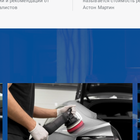
ий и рекомендаций от
называется стоимость р
алистов
Астон Мартин