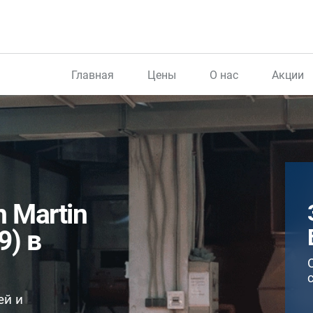
Главная
Цены
О нас
Акции
 Martin
9) в
ей и