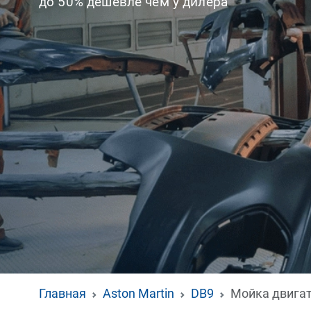
до 50% дешевле чем у дилера
Главная
Aston Martin
DB9
Мойка двига