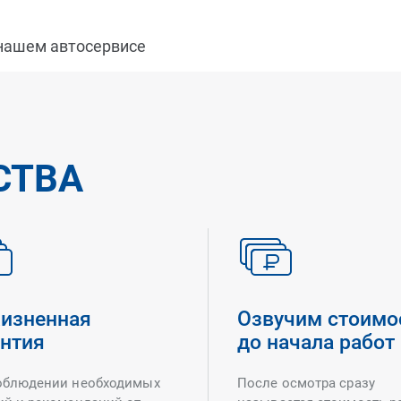
 нашем автосервисе
СТВА
изненная
Озвучим стоимо
антия
до начала работ
облюдении необходимых
После осмотра сразу