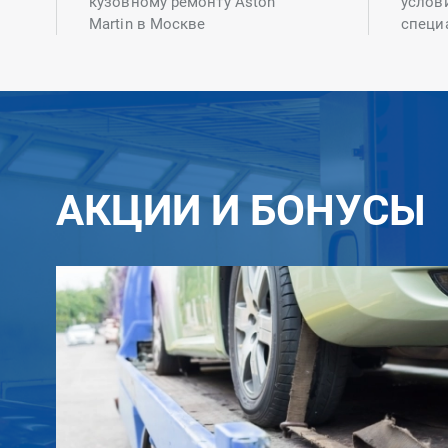
кузовному ремонту Aston
услов
Martin в Москве
специ
АКЦИИ И БОНУСЫ