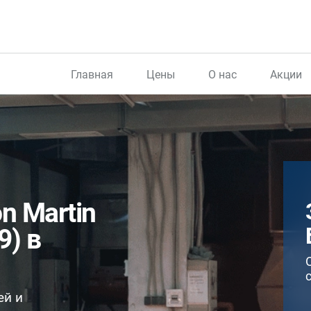
Главная
Цены
О нас
Акции
n Martin
9) в
ей и