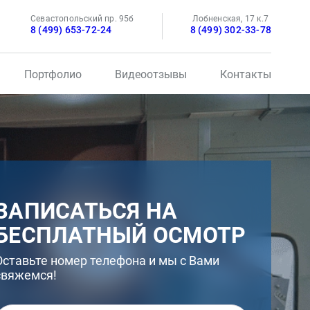
Севастопольский пр. 95б
Лобненская, 17 к.7
8 (499) 653-72-24
8 (499) 302-33-78
Портфолио
Видеоотзывы
Контакты
ЗАПИСАТЬСЯ НА
БЕСПЛАТНЫЙ ОСМОТР
Оставьте номер телефона и мы с Вами
свяжемся!