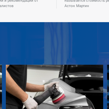
ий и рекомендаций от
называется стоимость р
алистов
Астон Мартин