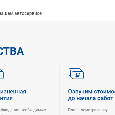
 нашем автосервисе
СТВА
изненная
Озвучим стоимо
антия
до начала работ
облюдении необходимых
После осмотра сразу