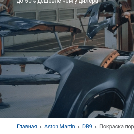
до 50% дешевле чем у дилера
Главная
Aston Martin
DB9
Покраска пор