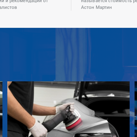
ий и рекомендаций от
называется стоимость р
алистов
Астон Мартин