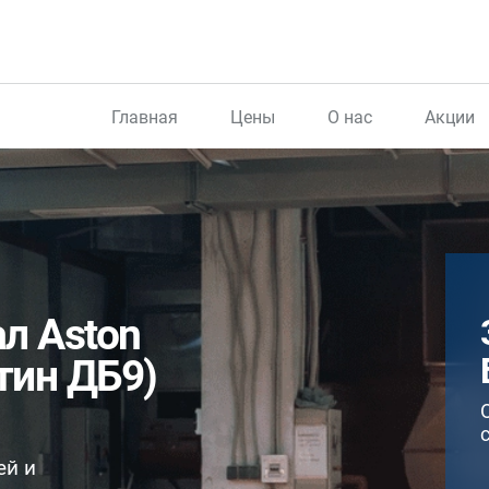
Главная
Цены
О нас
Акции
л Aston
тин ДБ9)
ей и