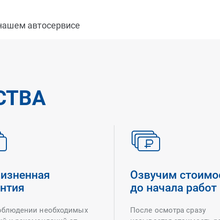
 нашем автосервисе
СТВА
изненная
Озвучим стоимо
антия
до начала работ
облюдении необходимых
После осмотра сразу