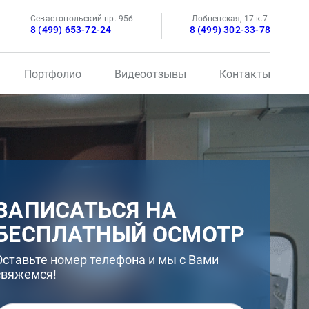
Севастопольский пр. 95б
Лобненская, 17 к.7
8 (499) 653-72-24
8 (499) 302-33-78
Портфолио
Видеоотзывы
Контакты
ЗАПИСАТЬСЯ НА
БЕСПЛАТНЫЙ ОСМОТР
Оставьте номер телефона и мы с Вами
свяжемся!