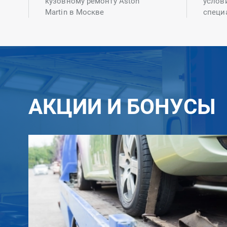
кузовному ремонту Aston
услов
Martin в Москве
специ
АКЦИИ И БОНУСЫ