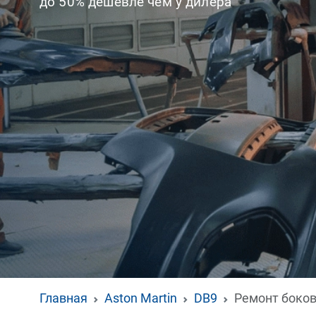
до 50% дешевле чем у дилера
Главная
Aston Martin
DB9
Ремонт боков