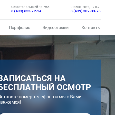
Севастопольский пр. 95б
Лобненская, 17 к.7
8 (499) 653-72-24
8 (499) 302-33-78
Портфолио
Видеоотзывы
Контакты
ЗАПИСАТЬСЯ НА
БЕСПЛАТНЫЙ ОСМОТР
Оставьте номер телефона и мы с Вами
свяжемся!