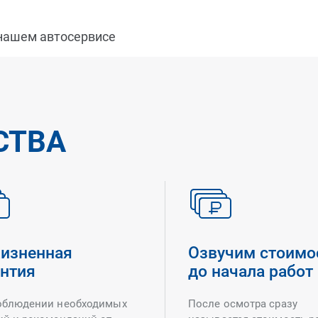
 нашем автосервисе
СТВА
изненная
Озвучим стоимо
антия
до начала работ
облюдении необходимых
После осмотра сразу