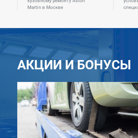
кузовному ремонту Aston
услов
Martin в Москве
специ
АКЦИИ И БОНУСЫ