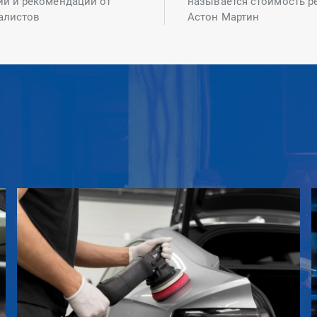
ий и рекомендаций от
называется стоимость р
алистов
Астон Мартин