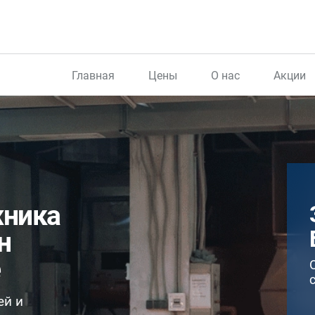
Главная
Цены
О нас
Акции
жника
н
ей и