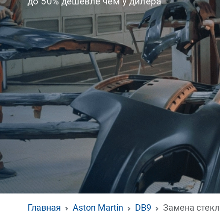
до 50% дешевле чем у дилера
Главная
Aston Martin
DB9
Замена стекл