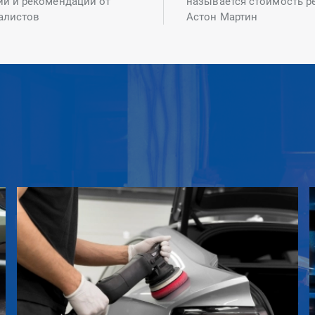
ий и рекомендаций от
называется стоимость р
алистов
Астон Мартин