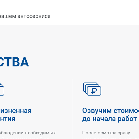
 нашем автосервисе
СТВА
изненная
Озвучим стоимо
антия
до начала работ
облюдении необходимых
После осмотра сразу