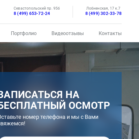
Севастопольский пр. 95б
Лобненская, 17 к.7
8 (499) 653-72-24
8 (499) 302-33-78
Портфолио
Видеоотзывы
Контакты
ЗАПИСАТЬСЯ НА
БЕСПЛАТНЫЙ ОСМОТР
Оставьте номер телефона и мы с Вами
свяжемся!