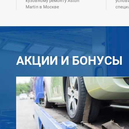
кузовному ремонту Aston
услов
Martin в Москве
специ
АКЦИИ И БОНУСЫ