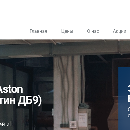
Главная
Цены
О нас
Акции
Aston
тин ДБ9)
ей и