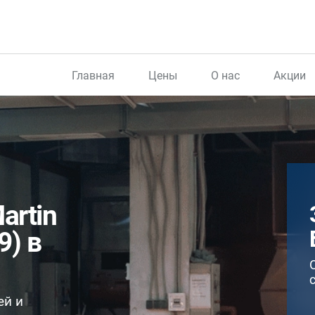
Главная
Цены
О нас
Акции
artin
9) в
ей и