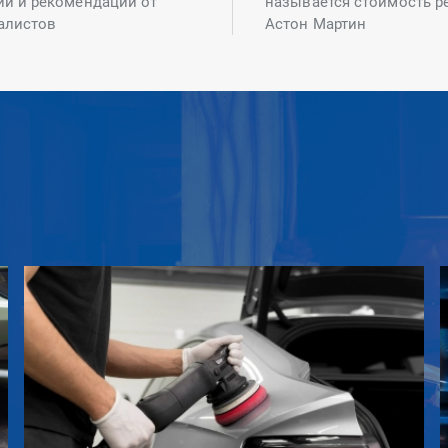
ий и рекомендаций от
называется стоимость р
алистов
Астон Мартин