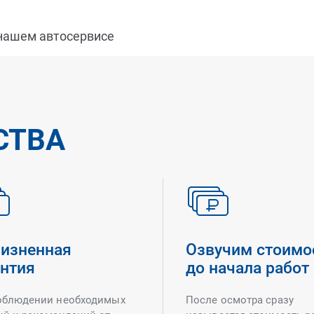
 нашем автосервисе
СТВА
изненная
Озвучим стоимо
антия
до начала работ
облюдении необходимых
После осмотра сразу