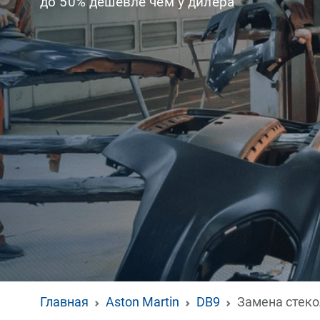
до 50% дешевле чем у дилера
Главная
Aston Martin
DB9
Замена стеко