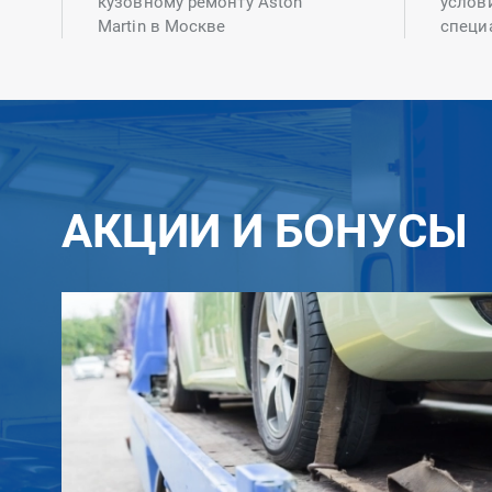
кузовному ремонту Aston
услов
Martin в Москве
специ
АКЦИИ И БОНУСЫ