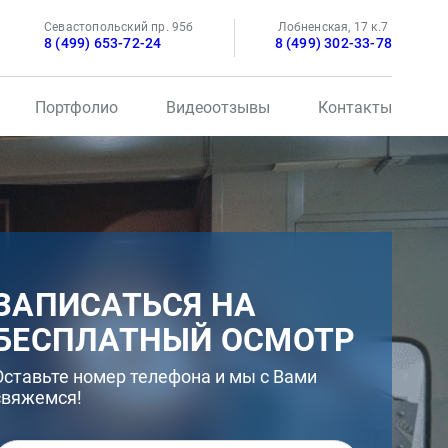
Севастопольский пр. 95б
Лобненская, 17 к.7
8 (499) 653-72-24
8 (499) 302-33-78
Портфолио
Видеоотзывы
Контакты
ЗАПИСАТЬСЯ НА
БЕСПЛАТНЫЙ ОСМОТР
Оставьте номер телефона и мы с Вами
свяжемся!