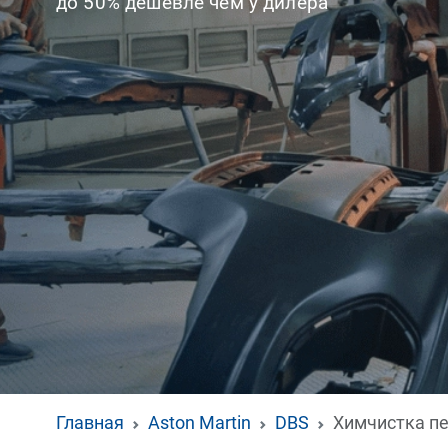
до 50% дешевле чем у дилера
Главная
Aston Martin
DBS
Химчистка п