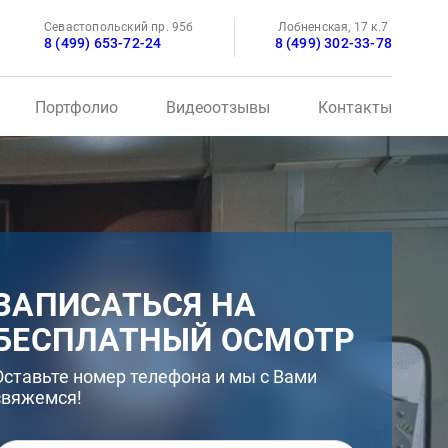
Севастопольский пр. 95б
Лобненская, 17 к.7
8 (499) 653-72-24
8 (499) 302-33-78
Портфолио
Видеоотзывы
Контакты
ЗАПИСАТЬСЯ НА
БЕСПЛАТНЫЙ ОСМОТР
Оставьте номер телефона и мы с Вами
свяжемся!