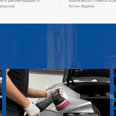
ий и рекомендаций от
называется стоимость р
алистов
Астон Мартин