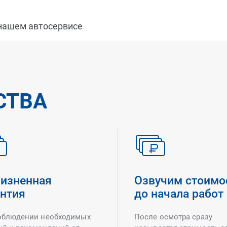
 нашем автосервисе
СТВА
изненная
Озвучим стоимо
антия
до начала работ
облюдении необходимых
После осмотра сразу