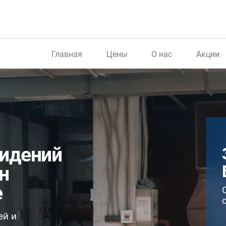
Главная
Цены
О нас
Акции
сидений
н
е
ей и