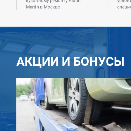
кузовному ремонту Aston
услов
Martin в Москве
специ
АКЦИИ И БОНУСЫ