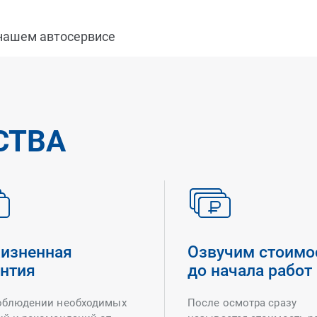
 нашем автосервисе
СТВА
изненная
Озвучим стоимо
антия
до начала работ
облюдении необходимых
После осмотра сразу