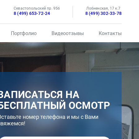
Севастопольский пр. 95б
Лобненская, 17 к.7
8 (499) 653-72-24
8 (499) 302-33-78
Портфолио
Видеоотзывы
Контакты
ЗАПИСАТЬСЯ НА
БЕСПЛАТНЫЙ ОСМОТР
Оставьте номер телефона и мы с Вами
свяжемся!