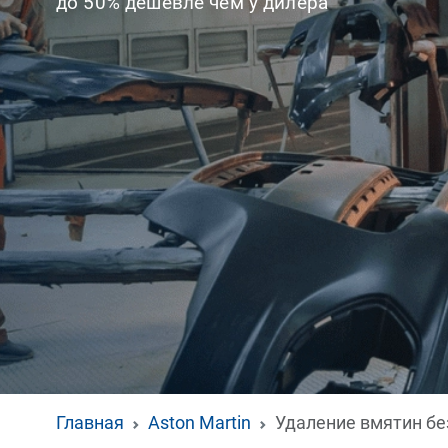
до 50% дешевле чем у дилера
Главная
Aston Martin
Удаление вмятин бе