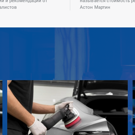
ий и рекомендаций от
называется стоимость р
алистов
Астон Мартин