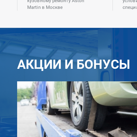
кузовному ремонту Aston
услов
Martin в Москве
специ
АКЦИИ И БОНУСЫ