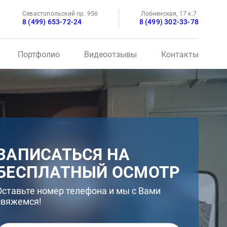
Севастопольский пр. 95б
Лобненская, 17 к.7
8 (499) 653-72-24
8 (499) 302-33-78
Портфолио
Видеоотзывы
Контакты
ЗАПИСАТЬСЯ НА
БЕСПЛАТНЫЙ ОСМОТР
Оставьте номер телефона и мы с Вами
свяжемся!