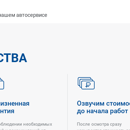
 нашем автосервисе
СТВА
изненная
Озвучим стоимо
антия
до начала работ
облюдении необходимых
После осмотра сразу