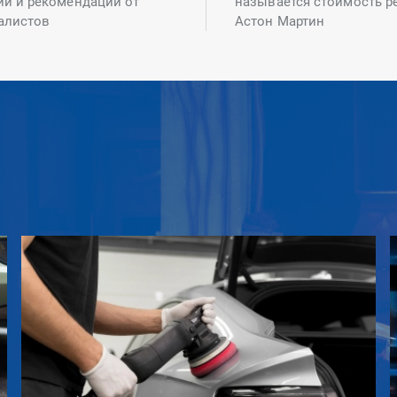
ий и рекомендаций от
называется стоимость р
алистов
Астон Мартин