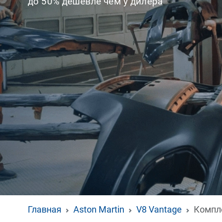
до 50% дешевле чем у дилера
Главная
Aston Martin
V8 Vantage
Компл