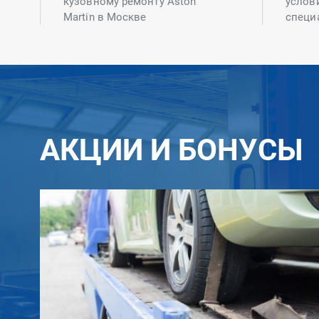
кузовному ремонту Aston
услов
Martin в Москве
специ
АКЦИИ И БОНУСЫ