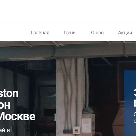
Главная
Цены
О нас
Акции
ston
он
Москве
ей и