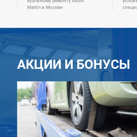
кузовному ремонту Aston
услов
Martin в Москве
специ
АКЦИИ И БОНУСЫ