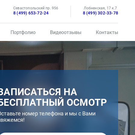
Севастопольский пр. 95б
Лобненская, 17 к.7
8 (499) 653-72-24
8 (499) 302-33-78
Портфолио
Видеоотзывы
Контакты
ЗАПИСАТЬСЯ НА
БЕСПЛАТНЫЙ ОСМОТР
Оставьте номер телефона и мы с Вами
свяжемся!