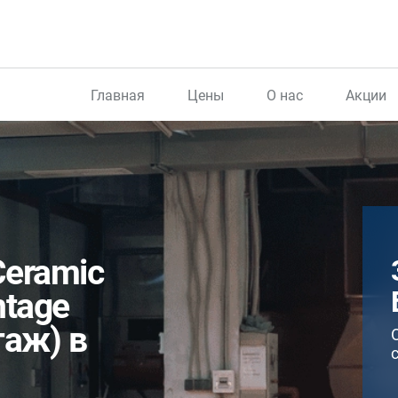
Главная
Цены
О нас
Акции
eramic
ntage
таж) в