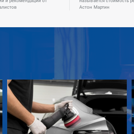
ий и рекомендаций от
называется стоимость р
алистов
Астон Мартин