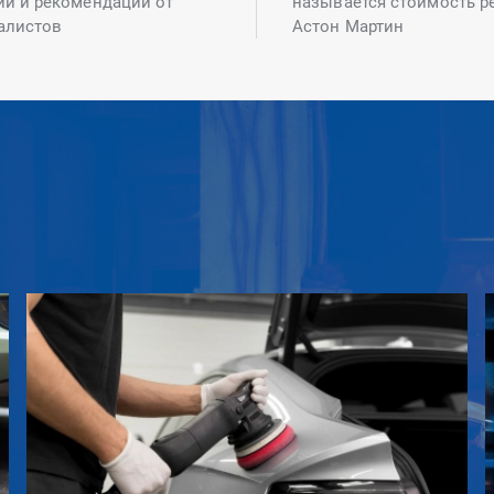
ий и рекомендаций от
называется стоимость р
алистов
Астон Мартин