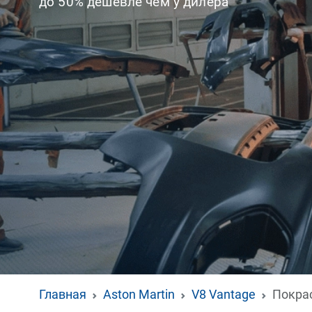
до 50% дешевле чем у дилера
Главная
Aston Martin
V8 Vantage
Покра