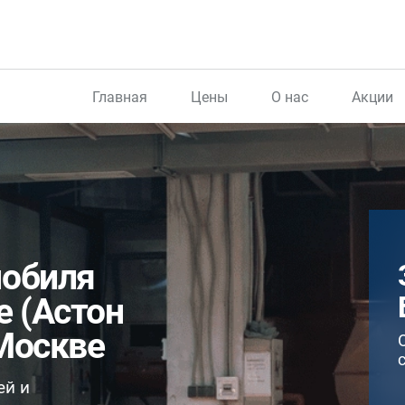
Главная
Цены
О нас
Акции
мобиля
e (Астон
Москве
ей и