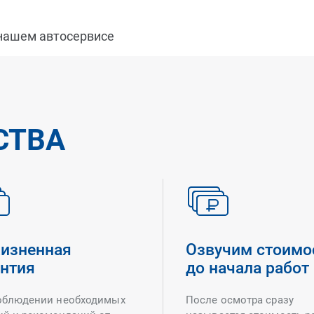
 нашем автосервисе
СТВА
изненная
Озвучим стоимо
антия
до начала работ
облюдении необходимых
После осмотра сразу