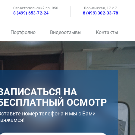
Севастопольский пр. 95б
Лобненская, 17 к.7
8 (499) 653-72-24
8 (499) 302-33-78
Портфолио
Видеоотзывы
Контакты
ЗАПИСАТЬСЯ НА
БЕСПЛАТНЫЙ ОСМОТР
Оставьте номер телефона и мы с Вами
свяжемся!