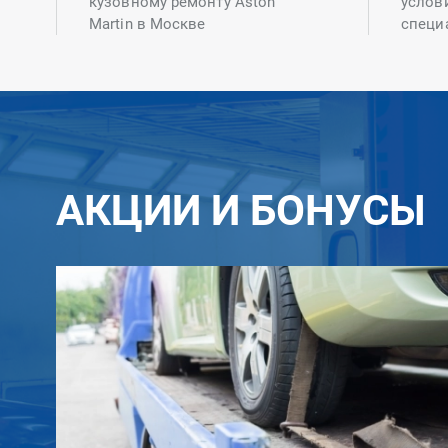
кузовному ремонту Aston
услов
Martin в Москве
специ
АКЦИИ И БОНУСЫ