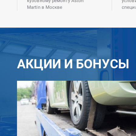
кузовному ремонту Aston
услов
Martin в Москве
специ
АКЦИИ И БОНУСЫ