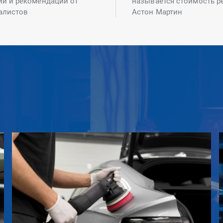
ий и рекомендаций от
называется стоимость р
алистов
Астон Мартин