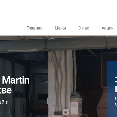
Главная
Цены
О нас
Акции
 Martin
кве
ей и