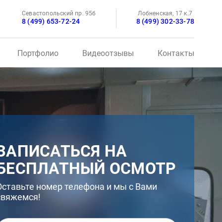
Севастопольский пр. 95б
Лобненская, 17 к.7
8 (499) 653-72-24
8 (499) 302-33-78
Портфолио
Видеоотзывы
Контакты
ЗАПИСАТЬСЯ НА
БЕСПЛАТНЫЙ ОСМОТР
Оставьте номер телефона и мы с Вами
свяжемся!