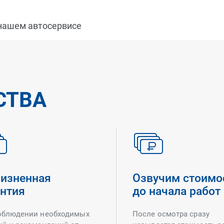
 нашем автосервисе
СТВА
изненная
Озвучим стоимо
антия
до начала работ
облюдении необходимых
После осмотра сразу