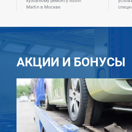
кузовному ремонту Aston
услов
Martin в Москве
специ
АКЦИИ И БОНУСЫ