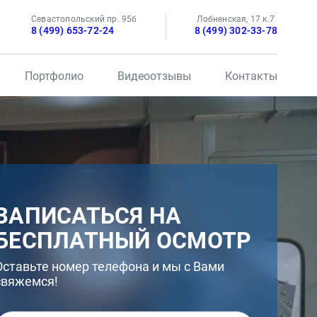
Севастопольский пр. 95б
Лобненская, 17 к.7
8 (499) 653-72-24
8 (499) 302-33-78
Портфолио
Видеоотзывы
Контакты
ЗАПИСАТЬСЯ НА
БЕСПЛАТНЫЙ ОСМОТР
Оставьте номер телефона и мы с Вами
свяжемся!