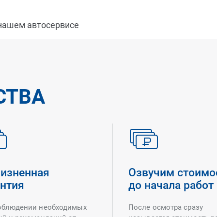
 нашем автосервисе
СТВА
изненная
Озвучим стоимо
антия
до начала работ
облюдении необходимых
После осмотра сразу