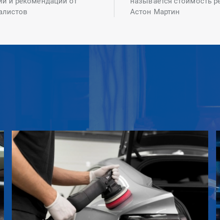
ий и рекомендаций от
называется стоимость р
алистов
Астон Мартин