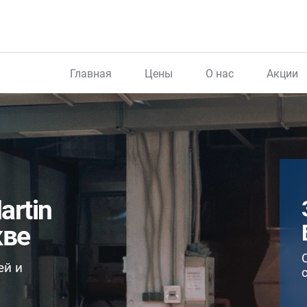
Главная
Цены
О нас
Акции
artin
кве
ей и