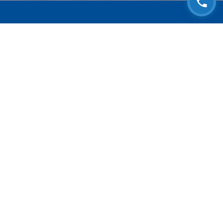
ЗАПИСАТЬСЯ НА
БЕСПЛАТНЫЙ ОСМОТР
Оставьте номер телефона и мы с Вами
свяжемся!
Выберите адрес сервиса
Согласен с
Политикой конфиденциальности
* Персональные данные не собираются