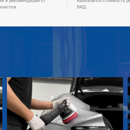
ий и рекомендаций от
называется стоимость р
алистов
БИД