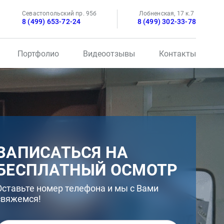
Севастопольский пр. 95б
Лобненская, 17 к.7
8 (499) 653-72-24
8 (499) 302-33-78
Портфолио
Видеоотзывы
Контакты
ЗАПИСАТЬСЯ НА
БЕСПЛАТНЫЙ ОСМОТР
Оставьте номер телефона и мы с Вами
свяжемся!