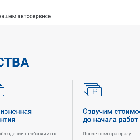
 нашем автосервисе
СТВА
изненная
Озвучим стоимо
антия
до начала работ
облюдении необходимых
После осмотра сразу