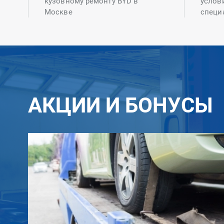
кузовному ремонту BYD в
услов
Москве
специ
АКЦИИ И БОНУСЫ