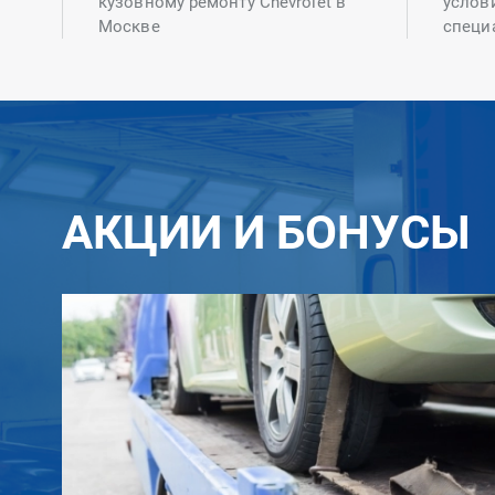
кузовному ремонту Chevrolet в
услов
Москве
специ
АКЦИИ И БОНУСЫ