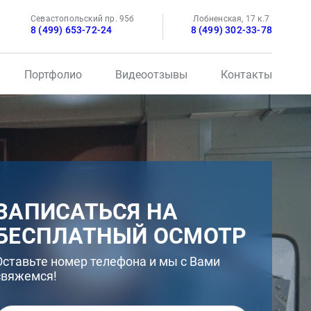
Севастопольский пр. 95б
Лобненская, 17 к.7
8 (499) 653-72-24
8 (499) 302-33-78
Портфолио
Видеоотзывы
Контакты
ЗАПИСАТЬСЯ НА
БЕСПЛАТНЫЙ ОСМОТР
Оставьте номер телефона и мы с Вами
свяжемся!