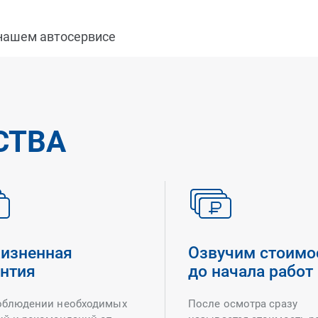
 нашем автосервисе
СТВА
изненная
Озвучим стоимо
антия
до начала работ
облюдении необходимых
После осмотра сразу