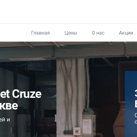
Главная
Цены
О нас
Акции
et Cruze
кве
ей и