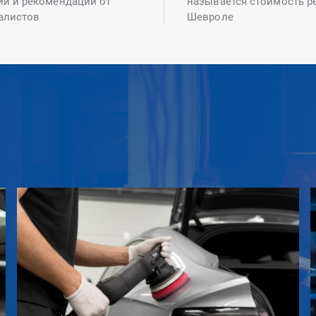
ий и рекомендаций от
называется стоимость р
алистов
Шевроле