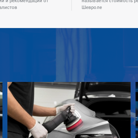
ий и рекомендаций от
называется стоимость р
алистов
Шевроле