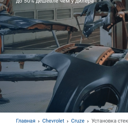
до 50% дешевле чем у дилера
Главная
Chevrolet
Cruze
Установка сте