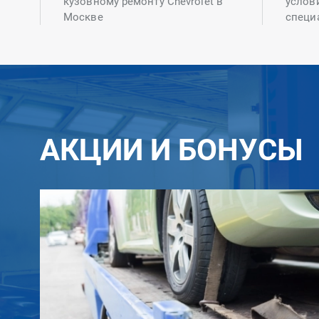
кузовному ремонту Chevrolet в
услов
Москве
специ
АКЦИИ И БОНУСЫ