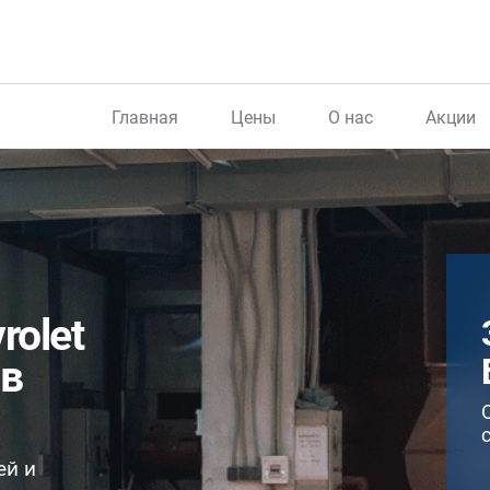
Главная
Цены
О нас
Акции
rolet
 в
ей и