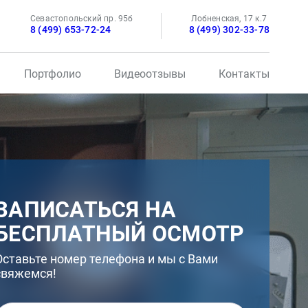
Севастопольский пр. 95б
Лобненская, 17 к.7
8 (499) 653-72-24
8 (499) 302-33-78
Портфолио
Видеоотзывы
Контакты
ЗАПИСАТЬСЯ НА
БЕСПЛАТНЫЙ ОСМОТР
Оставьте номер телефона и мы с Вами
свяжемся!