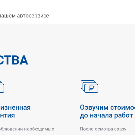
 нашем автосервисе
СТВА
изненная
Озвучим стоимо
антия
до начала работ
облюдении необходимых
После осмотра сразу