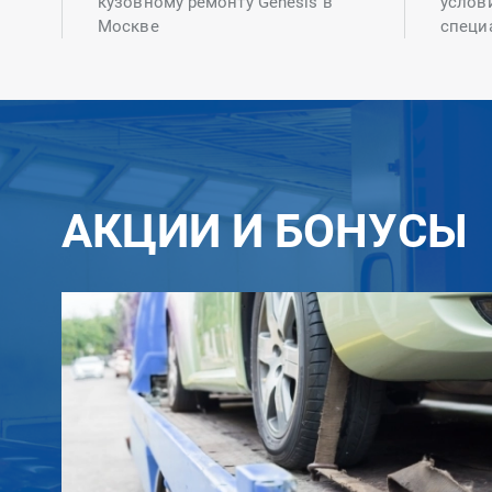
кузовному ремонту Genesis в
услов
Москве
специ
АКЦИИ И БОНУСЫ