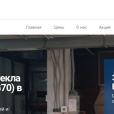
Главная
Цены
О нас
Акции
текла
70) в
ей и