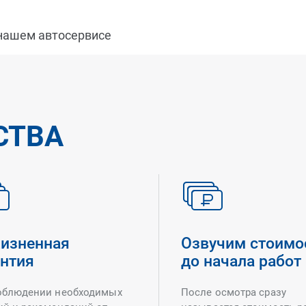
 нашем автосервисе
СТВА
изненная
Озвучим стоимо
антия
до начала работ
облюдении необходимых
После осмотра сразу