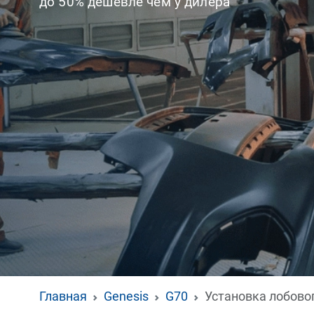
до 50% дешевле чем у дилера
Главная
Genesis
G70
Установка лобово