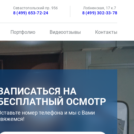
Севастопольский пр. 95б
Лобненская, 17 к.7
8 (499) 653-72-24
8 (499) 302-33-78
Портфолио
Видеоотзывы
Контакты
ЗАПИСАТЬСЯ НА
БЕСПЛАТНЫЙ ОСМОТР
Оставьте номер телефона и мы с Вами
свяжемся!