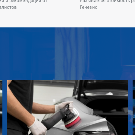
ий и рекомендаций от
называется стоимость р
алистов
Генезис