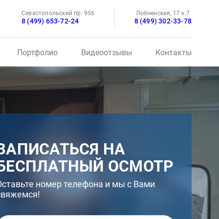
Севастопольский пр. 95б
Лобненская, 17 к.7
8 (499) 653-72-24
8 (499) 302-33-78
Портфолио
Видеоотзывы
Контакты
ЗАПИСАТЬСЯ НА
БЕСПЛАТНЫЙ ОСМОТР
Оставьте номер телефона и мы с Вами
свяжемся!