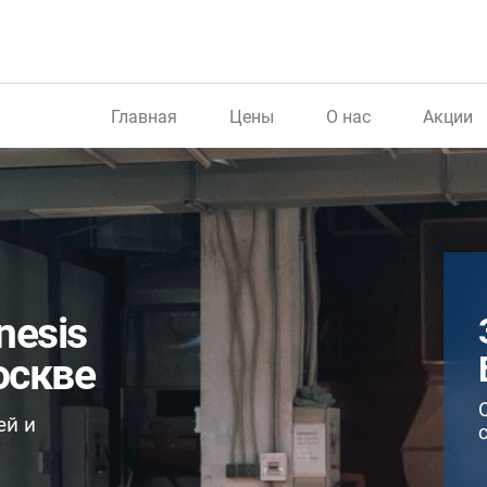
Главная
Цены
О нас
Акции
nesis
оскве
ей и