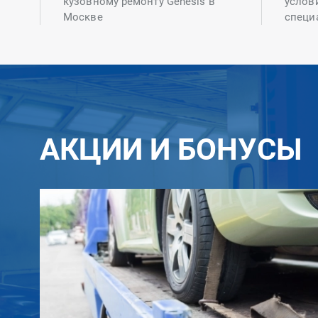
кузовному ремонту Genesis в
услов
Москве
специ
АКЦИИ И БОНУСЫ