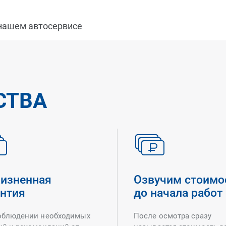
 нашем автосервисе
СТВА
изненная
Озвучим стоимо
антия
до начала работ
облюдении необходимых
После осмотра сразу