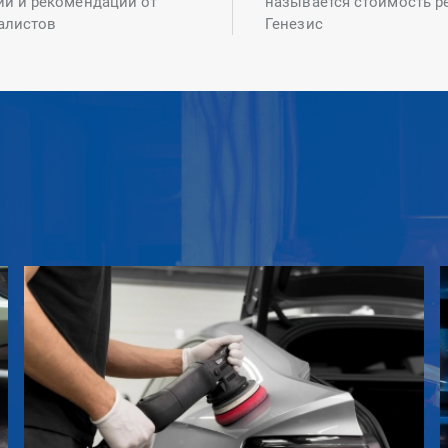
ий и рекомендаций от
называется стоимость р
алистов
Генезис