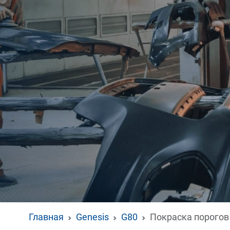
Главная
Genesis
G80
Покраска порогов