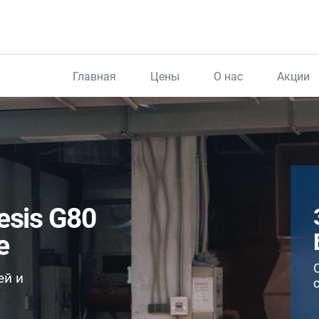
Главная
Цены
О нас
Акции
esis G80
е
ей и