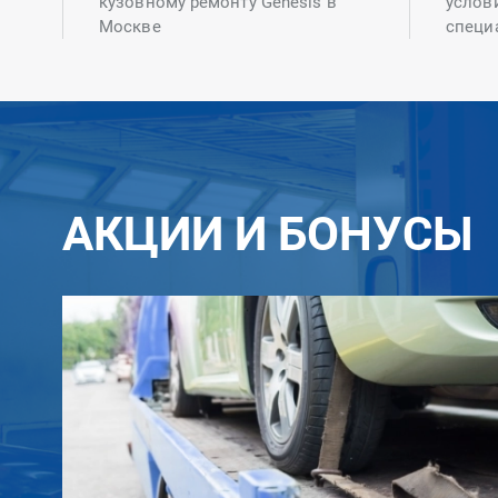
кузовному ремонту Genesis в
услов
Москве
специ
АКЦИИ И БОНУСЫ