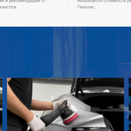
ий и рекомендаций от
называется стоимость р
алистов
Генезис