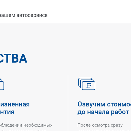
 нашем автосервисе
СТВА
изненная
Озвучим стоимо
антия
до начала работ
облюдении необходимых
После осмотра сразу