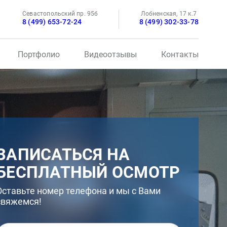
Севастопольский пр. 95б
Лобненская, 17 к.7
8 (499) 653-72-24
8 (499) 302-33-78
Портфолио
Видеоотзывы
Контакты
ЗАПИСАТЬСЯ НА
БЕСПЛАТНЫЙ ОСМОТР
Оставьте номер телефона и мы с Вами
свяжемся!