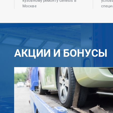
кузовному ремонту Genesis в
услов
Москве
специ
АКЦИИ И БОНУСЫ