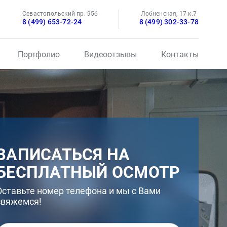
Севастопольский пр. 95б
Лобненская, 17 к.7
8 (499) 653-72-24
8 (499) 302-33-78
Портфолио
Видеоотзывы
Контакты
ЗАПИСАТЬСЯ НА
БЕСПЛАТНЫЙ ОСМОТР
Оставьте номер телефона и мы с Вами
свяжемся!