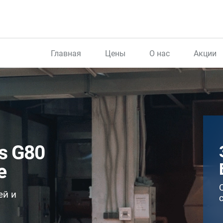
Главная
Цены
О нас
Акции
s G80
е
ей и