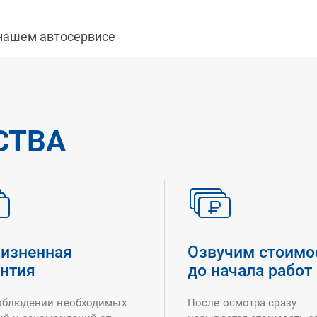
 нашем автосервисе
СТВА
изненная
Озвучим стоимо
антия
до начала работ
облюдении необходимых
После осмотра сразу