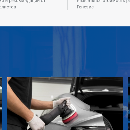
ий и рекомендаций от
называется стоимость р
алистов
Генезис