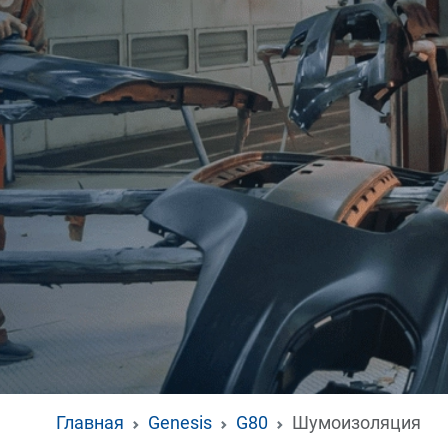
Главная
Genesis
G80
Шумоизоляция