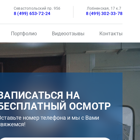
Севастопольский пр. 95б
Лобненская, 17 к.7
8 (499) 653-72-24
8 (499) 302-33-78
Портфолио
Видеоотзывы
Контакты
ЗАПИСАТЬСЯ НА
БЕСПЛАТНЫЙ ОСМОТР
Оставьте номер телефона и мы с Вами
свяжемся!