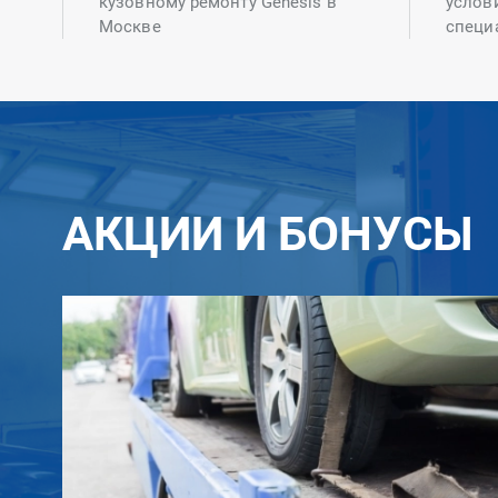
кузовному ремонту Genesis в
услов
Москве
специ
АКЦИИ И БОНУСЫ