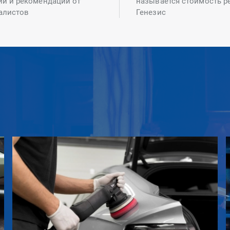
ий и рекомендаций от
называется стоимость р
алистов
Генезис