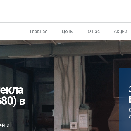
Главная
Цены
О нас
Акции
текла
80) в
ей и