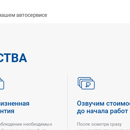
 нашем автосервисе
СТВА
изненная
Озвучим стоимо
антия
до начала работ
облюдении необходимых
После осмотра сразу