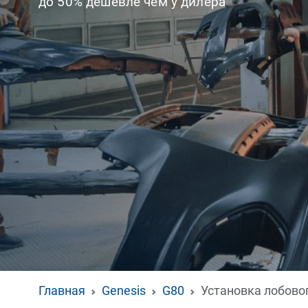
до 50% дешевле чем у дилера
Главная
Genesis
G80
Установка лобово