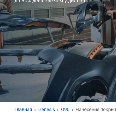
до 50% дешевле чем у дилера
Главная
Genesis
G90
Нанесение покрыт