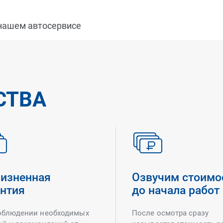
 нашем автосервисе
СТВА
изненная
Озвучим стоимо
антия
до начала работ
облюдении необходимых
После осмотра сразу