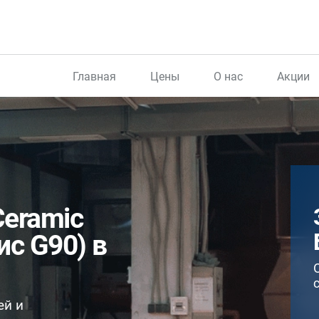
Главная
Цены
О нас
Акции
eramic
ис G90) в
ей и