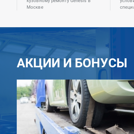
кузовному ремонту Genesis в
услов
Москве
специ
АКЦИИ И БОНУСЫ