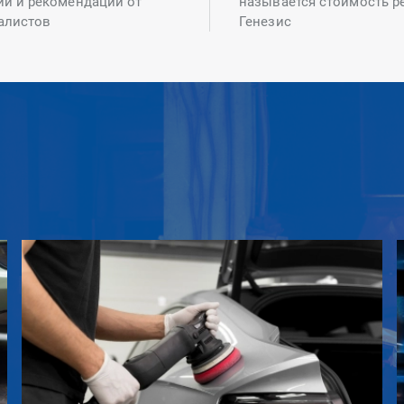
ий и рекомендаций от
называется стоимость р
алистов
Генезис