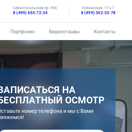
Севастопольский пр. 95б
Лобненская, 17 к.7
8 (499) 653-72-24
8 (499) 302-33-78
Портфолио
Видеоотзывы
Контакты
ЗАПИСАТЬСЯ НА
БЕСПЛАТНЫЙ ОСМОТР
Оставьте номер телефона и мы с Вами
свяжемся!