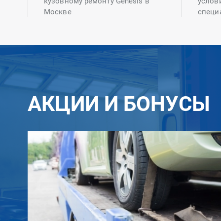
кузовному ремонту Genesis в
услов
Москве
специ
АКЦИИ И БОНУСЫ