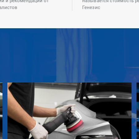
ий и рекомендаций от
называется стоимость р
алистов
Генезис