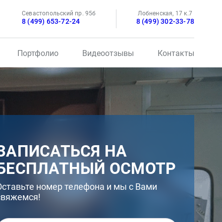
Севастопольский пр. 95б
Лобненская, 17 к.7
8 (499) 653-72-24
8 (499) 302-33-78
Портфолио
Видеоотзывы
Контакты
ЗАПИСАТЬСЯ НА
БЕСПЛАТНЫЙ ОСМОТР
Оставьте номер телефона и мы с Вами
свяжемся!