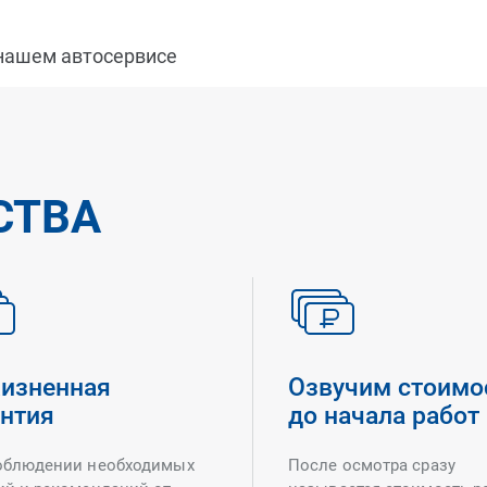
 нашем автосервисе
СТВА
изненная
Озвучим стоимо
антия
до начала работ
облюдении необходимых
После осмотра сразу