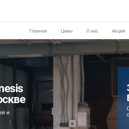
Главная
Цены
О нас
Акции
nesis
оскве
ей и