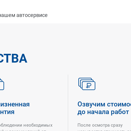
 нашем автосервисе
СТВА
изненная
Озвучим стоимо
антия
до начала работ
облюдении необходимых
После осмотра сразу