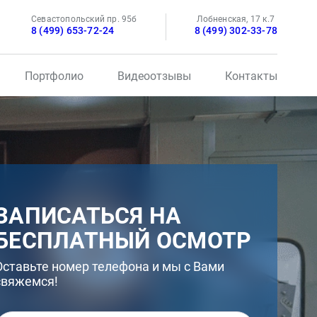
Севастопольский пр. 95б
Лобненская, 17 к.7
8 (499) 653-72-24
8 (499) 302-33-78
Портфолио
Видеоотзывы
Контакты
ЗАПИСАТЬСЯ НА
БЕСПЛАТНЫЙ ОСМОТР
Оставьте номер телефона и мы с Вами
свяжемся!