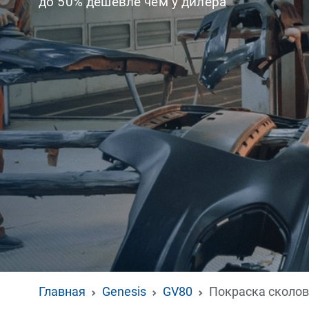
до 50% дешевле чем у дилера
Главная
Genesis
GV80
Покраска сколов