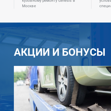
кузовному ремонту Genesis в
услов
Москве
специ
АКЦИИ И БОНУСЫ