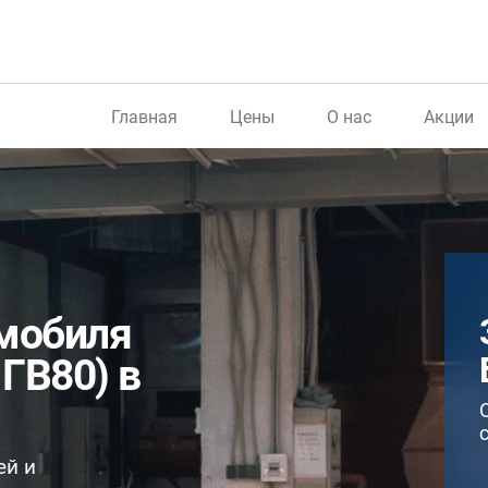
Главная
Цены
О нас
Акции
омобиля
 ГВ80) в
ей и