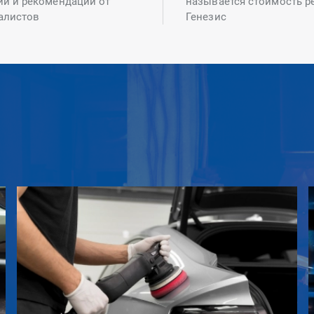
ий и рекомендаций от
называется стоимость р
алистов
Генезис