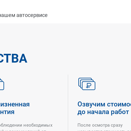
 нашем автосервисе
СТВА
изненная
Озвучим стоимо
антия
до начала работ
облюдении необходимых
После осмотра сразу