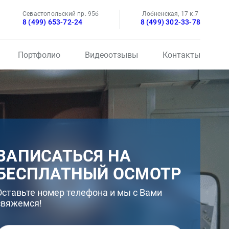
Севастопольский пр. 95б
Лобненская, 17 к.7
8 (499) 653-72-24
8 (499) 302-33-78
Портфолио
Видеоотзывы
Контакты
ЗАПИСАТЬСЯ НА
БЕСПЛАТНЫЙ ОСМОТР
Оставьте номер телефона и мы с Вами
свяжемся!