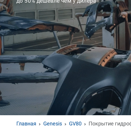
до 50% дешевле чем у дилера
Главная
Genesis
GV80
Покрытие гидро