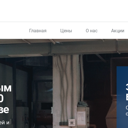
Главная
Цены
О нас
Акции
ым
0
ве
ей и