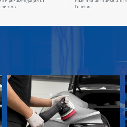
ий и рекомендаций от
называется стоимость р
алистов
Генезис