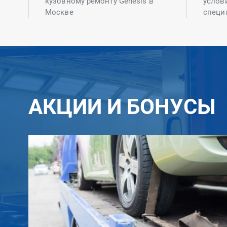
кузовному ремонту Genesis в
услов
Москве
специ
АКЦИИ И БОНУСЫ