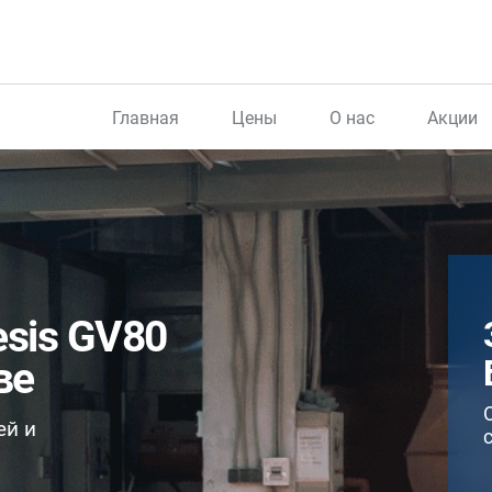
Главная
Цены
О нас
Акции
esis GV80
ве
ей и