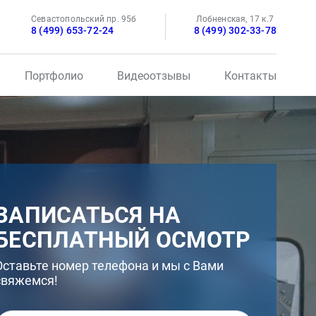
Севастопольский пр. 95б
Лобненская, 17 к.7
8 (499) 653-72-24
8 (499) 302-33-78
Портфолио
Видеоотзывы
Контакты
ЗАПИСАТЬСЯ НА
БЕСПЛАТНЫЙ ОСМОТР
Оставьте номер телефона и мы с Вами
свяжемся!