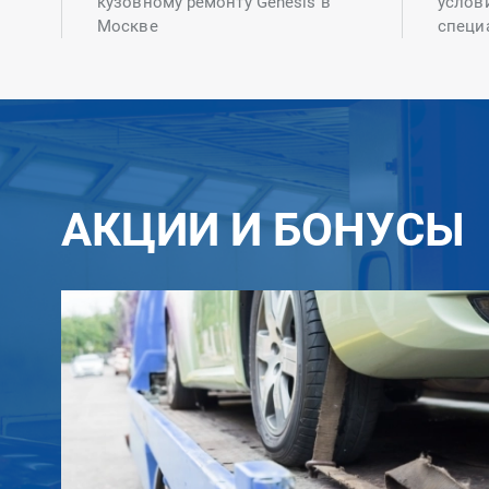
кузовному ремонту Genesis в
услов
Москве
специ
АКЦИИ И БОНУСЫ