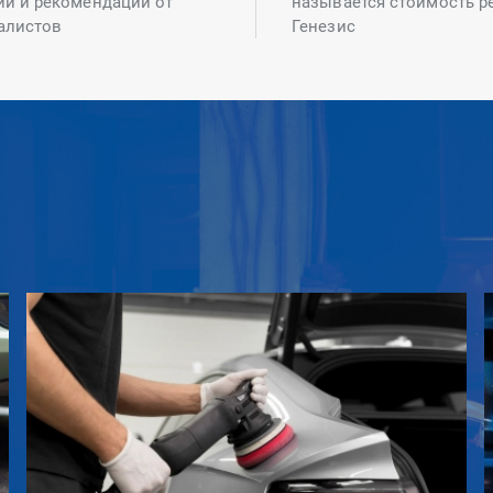
ий и рекомендаций от
называется стоимость р
алистов
Генезис