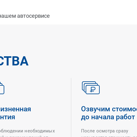
 нашем автосервисе
СТВА
изненная
Озвучим стоимо
антия
до начала работ
облюдении необходимых
После осмотра сразу