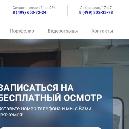
Севастопольский пр. 95б
Лобненская, 17 к.7
8 (499) 653-72-24
8 (499) 302-33-78
Портфолио
Видеоотзывы
Контакты
ЗАПИСАТЬСЯ НА
БЕСПЛАТНЫЙ ОСМОТР
Оставьте номер телефона и мы с Вами
свяжемся!