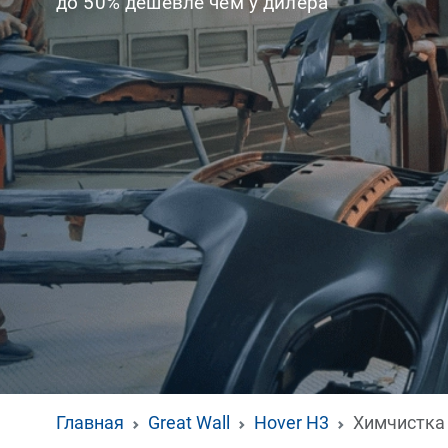
до 50% дешевле чем у дилера
Главная
Great Wall
Hover H3
Химчистка