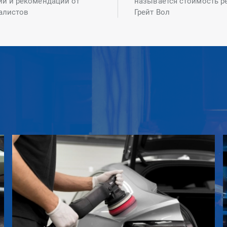
ий и рекомендаций от
называется стоимость р
алистов
Грейт Вол