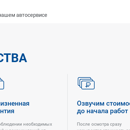
 нашем автосервисе
СТВА
изненная
Озвучим стоимо
антия
до начала работ
облюдении необходимых
После осмотра сразу