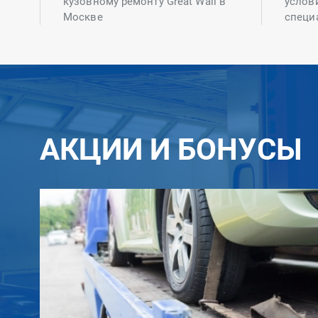
кузовному ремонту Great Wall в
услов
Москве
специ
АКЦИИ И БОНУСЫ