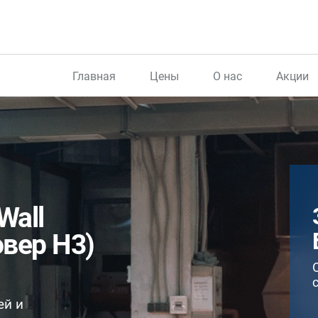
Главная
Цены
О нас
Акции
Wall
овер H3)
ей и