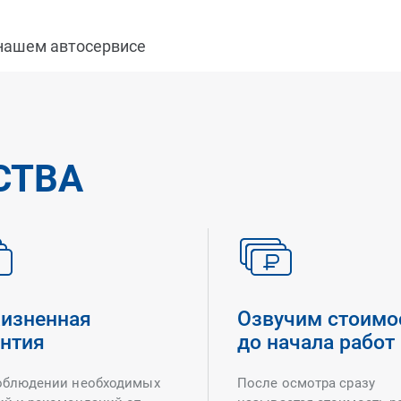
 нашем автосервисе
СТВА
изненная
Озвучим стоимо
антия
до начала работ
облюдении необходимых
После осмотра сразу