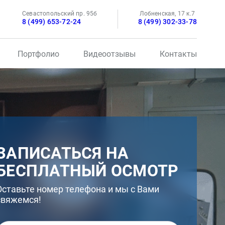
Севастопольский пр. 95б
Лобненская, 17 к.7
8 (499) 653-72-24
8 (499) 302-33-78
Портфолио
Видеоотзывы
Контакты
ЗАПИСАТЬСЯ НА
БЕСПЛАТНЫЙ ОСМОТР
Оставьте номер телефона и мы с Вами
свяжемся!