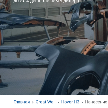
до 50% дешевле чем у дилера
Главная
Great Wall
Hover H3
Нанесение