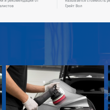
ий и рекомендаций от
называется стоимость р
алистов
Грейт Вол