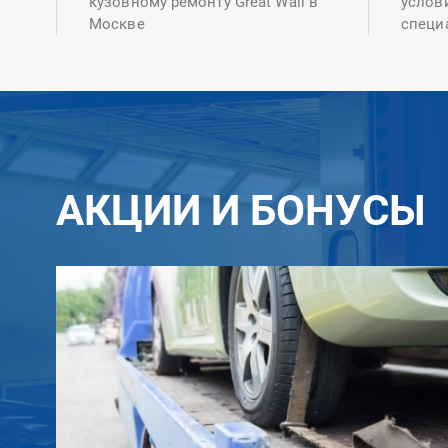
кузовному ремонту Great Wall в
услов
Москве
специ
АКЦИИ И БОНУСЫ