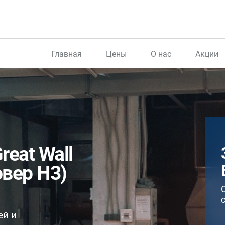
Главная
Цены
О нас
Акции
eat Wall
овер H3)
ей и