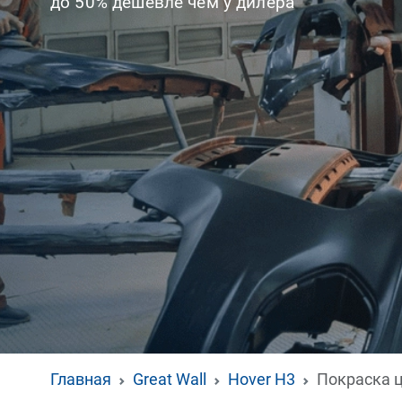
до 50% дешевле чем у дилера
Главная
Great Wall
Hover H3
Покраска 