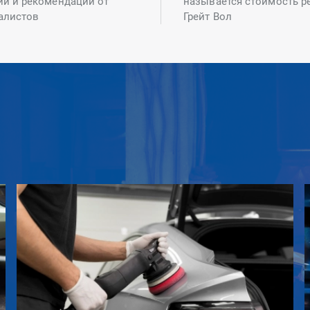
ий и рекомендаций от
называется стоимость р
алистов
Грейт Вол