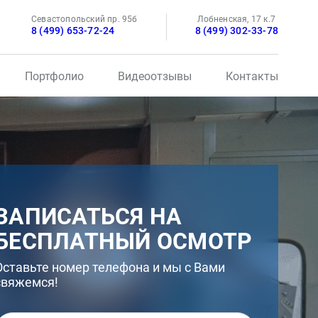
Севастопольский пр. 95б
Лобненская, 17 к.7
8 (499) 653-72-24
8 (499) 302-33-78
Портфолио
Видеоотзывы
Контакты
ЗАПИСАТЬСЯ НА
БЕСПЛАТНЫЙ ОСМОТР
Оставьте номер телефона и мы с Вами
свяжемся!