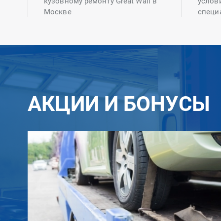
кузовному ремонту Great Wall в
услов
Москве
специ
АКЦИИ И БОНУСЫ