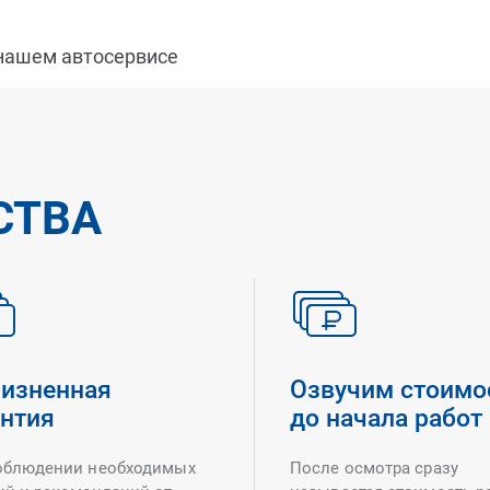
 нашем автосервисе
СТВА
изненная
Озвучим стоимо
антия
до начала работ
облюдении необходимых
После осмотра сразу