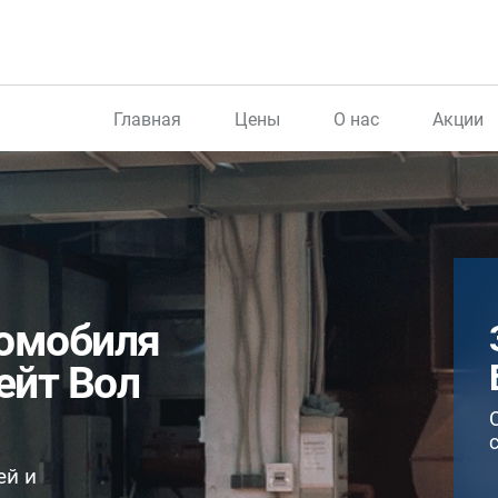
Главная
Цены
О нас
Акции
томобиля
рейт Вол
ей и