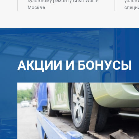
кузовному ремонту Great Wall в
услов
Москве
специ
АКЦИИ И БОНУСЫ