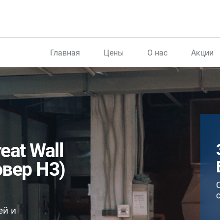
Главная
Цены
О нас
Акции
at Wall
овер H3)
ей и