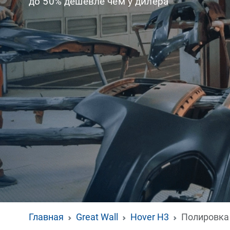
до 50% дешевле чем у дилера
Главная
Great Wall
Hover H3
Полировка