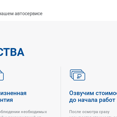
 нашем автосервисе
СТВА
изненная
Озвучим стоимо
антия
до начала работ
облюдении необходимых
После осмотра сразу