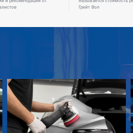
ий и рекомендаций от
называется стоимость р
алистов
Грейт Вол