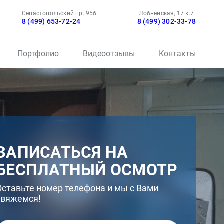
Севастопольский пр. 95б
Лобненская, 17 к.7
8 (499) 653-72-24
8 (499) 302-33-78
Портфолио
Видеоотзывы
Контакты
ЗАПИСАТЬСЯ НА
БЕСПЛАТНЫЙ ОСМОТР
Оставьте номер телефона и мы с Вами
свяжемся!