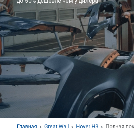
до 50% дешевле чем у дилера
Главная
Great Wall
Hover H3
Полная пок