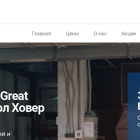
Главная
Цены
О нас
Акции
Great
ол Ховер
ей и