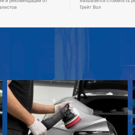
ий и рекомендаций от
называется стоимость р
алистов
Грейт Вол