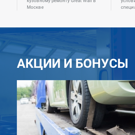
кузовному ремонту Great Wall в
услов
Москве
специ
АКЦИИ И БОНУСЫ