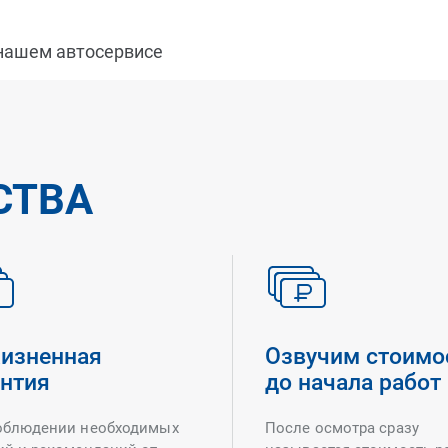
 нашем автосервисе
СТВА
изненная
Озвучим стоимо
антия
до начала работ
облюдении необходимых
После осмотра сразу