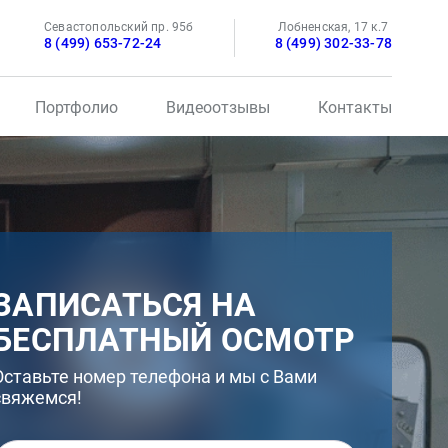
Севастопольский пр. 95б
Лобненская, 17 к.7
8 (499) 653-72-24
8 (499) 302-33-78
Портфолио
Видеоотзывы
Контакты
ЗАПИСАТЬСЯ НА
БЕСПЛАТНЫЙ ОСМОТР
Оставьте номер телефона и мы с Вами
свяжемся!