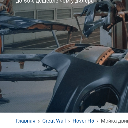
до 50% дешевле чем у дилера
Главная
Great Wall
Hover H5
Мойка дви