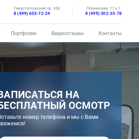
Севастопольский пр. 95б
Лобненская, 17 к.7
8 (499) 653-72-24
8 (499) 302-33-78
Портфолио
Видеоотзывы
Контакты
ЗАПИСАТЬСЯ НА
БЕСПЛАТНЫЙ ОСМОТР
Оставьте номер телефона и мы с Вами
свяжемся!