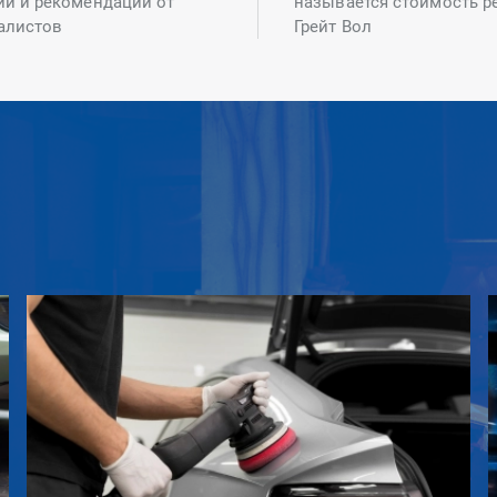
ий и рекомендаций от
называется стоимость р
алистов
Грейт Вол