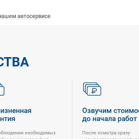
 нашем автосервисе
СТВА
изненная
Озвучим стоимо
антия
до начала работ
облюдении необходимых
После осмотра сразу