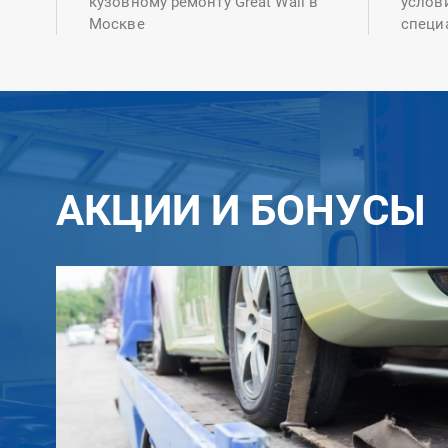
кузовному ремонту Great Wall в
услов
Москве
специ
АКЦИИ И БОНУСЫ