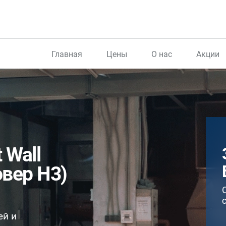
Главная
Цены
О нас
Акции
 Wall
овер H3)
ей и