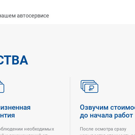
 нашем автосервисе
СТВА
изненная
Озвучим стоимо
антия
до начала работ
облюдении необходимых
После осмотра сразу