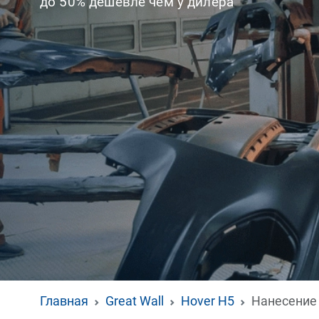
до 50% дешевле чем у дилера
Главная
Great Wall
Hover H5
Нанесение 