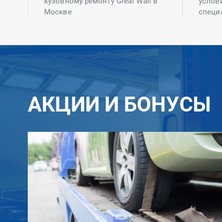
кузовному ремонту Great Wall в
услов
Москве
специ
АКЦИИ И БОНУСЫ