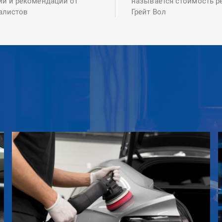
ий и рекомендаций от
называется стоимость р
алистов
Грейт Вол