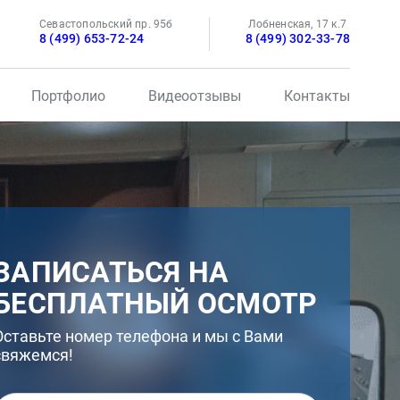
Севастопольский пр. 95б
Лобненская, 17 к.7
8 (499) 653-72-24
8 (499) 302-33-78
Портфолио
Видеоотзывы
Контакты
ЗАПИСАТЬСЯ НА
БЕСПЛАТНЫЙ ОСМОТР
Оставьте номер телефона и мы с Вами
свяжемся!