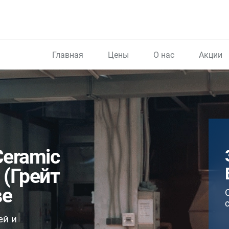
Главная
Цены
О нас
Акции
eramic
 (Грейт
ве
ей и