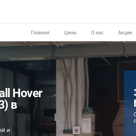
Главная
Цены
О нас
Акции
ll Hover
3) в
ей и