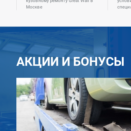
кузовному ремонту Great Wall в
услов
Москве
специ
АКЦИИ И БОНУСЫ