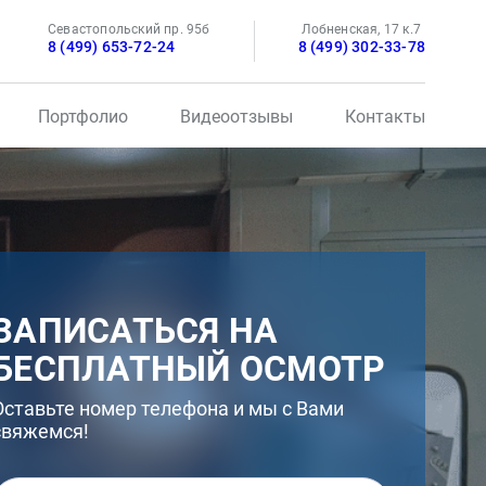
Севастопольский пр. 95б
Лобненская, 17 к.7
8 (499) 653-72-24
8 (499) 302-33-78
Портфолио
Видеоотзывы
Контакты
ЗАПИСАТЬСЯ НА
БЕСПЛАТНЫЙ ОСМОТР
Оставьте номер телефона и мы с Вами
свяжемся!