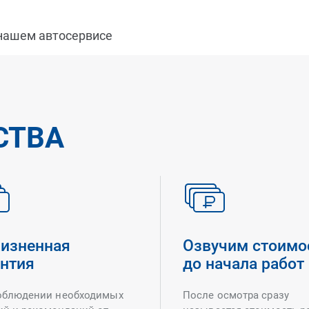
 нашем автосервисе
СТВА
изненная
Озвучим стоимо
антия
до начала работ
облюдении необходимых
После осмотра сразу