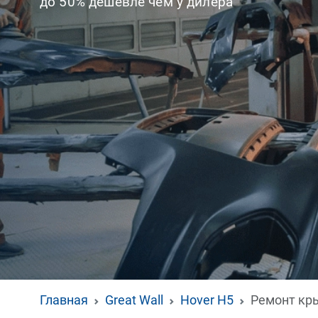
до 50% дешевле чем у дилера
Главная
Great Wall
Hover H5
Ремонт кр