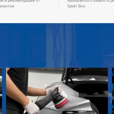
ий и рекомендаций от
называется стоимость р
алистов
Грейт Вол