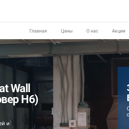
Главная
Цены
О нас
Акции
t Wall
овер H6)
ей и