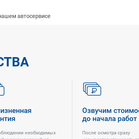
 нашем автосервисе
СТВА
изненная
Озвучим стоимо
антия
до начала работ
облюдении необходимых
После осмотра сразу