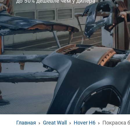
до 50% дешевле чем у дилера
Главная
Great Wall
Hover H6
Покраска 