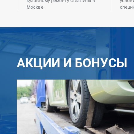
кузовному ремонту Great Wall в
услов
Москве
специ
АКЦИИ И БОНУСЫ