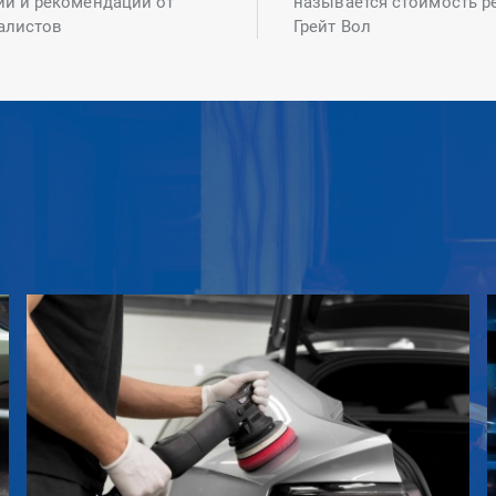
ий и рекомендаций от
называется стоимость р
алистов
Грейт Вол