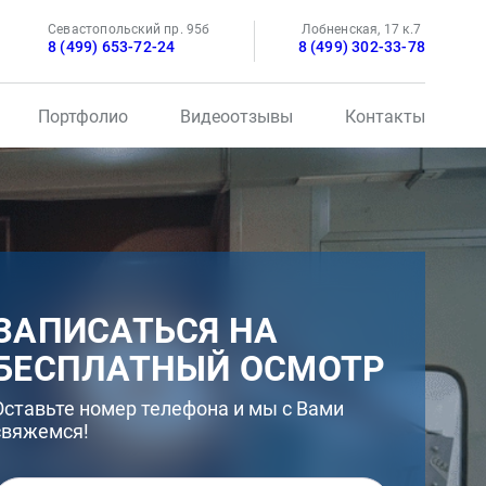
Севастопольский пр. 95б
Лобненская, 17 к.7
8 (499) 653-72-24
8 (499) 302-33-78
Портфолио
Видеоотзывы
Контакты
ЗАПИСАТЬСЯ НА
БЕСПЛАТНЫЙ ОСМОТР
Оставьте номер телефона и мы с Вами
свяжемся!