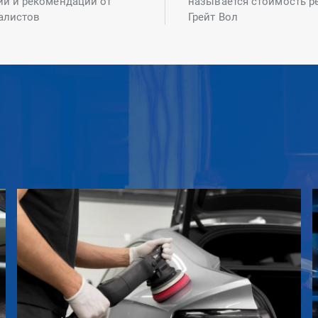
ий и рекомендаций от
называется стоимость р
алистов
Грейт Вол