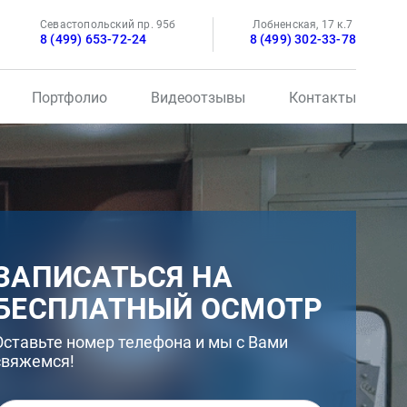
Севастопольский пр. 95б
Лобненская, 17 к.7
8 (499) 653-72-24
8 (499) 302-33-78
Портфолио
Видеоотзывы
Контакты
ЗАПИСАТЬСЯ НА
БЕСПЛАТНЫЙ ОСМОТР
Оставьте номер телефона и мы с Вами
свяжемся!