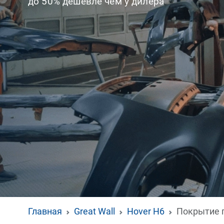
до 50% дешевле чем у дилера
Главная
Great Wall
Hover H6
Покрытие 