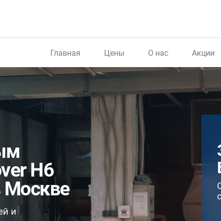
Главная
Цены
О нас
Акции
ым
over H6
в Москве
ей и