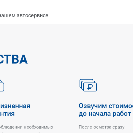
 нашем автосервисе
СТВА
изненная
Озвучим стоимо
антия
до начала работ
облюдении необходимых
После осмотра сразу