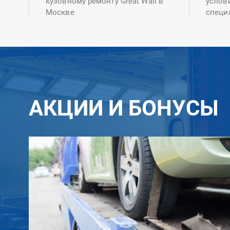
кузовному ремонту Great Wall в
услов
Москве
специ
АКЦИИ И БОНУСЫ