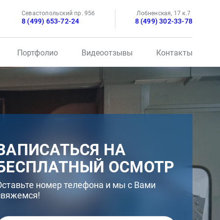
Севастопольский пр. 95б
Лобненская, 17 к.7
8 (499) 653-72-24
8 (499) 302-33-78
Портфолио
Видеоотзывы
Контакты
ЗАПИСАТЬСЯ НА
БЕСПЛАТНЫЙ ОСМОТР
Оставьте номер телефона и мы с Вами
свяжемся!