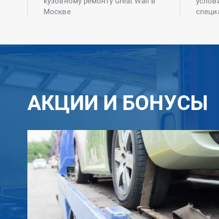
кузовному ремонту Great Wall в
услов
Москве
специ
АКЦИИ И БОНУСЫ