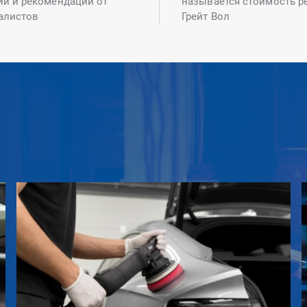
ий и рекомендаций от
называется стоимость р
алистов
Грейт Вол