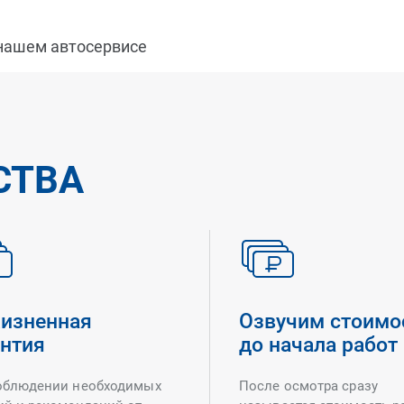
 нашем автосервисе
СТВА
изненная
Озвучим стоимо
антия
до начала работ
облюдении необходимых
После осмотра сразу