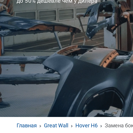
до 50% дешевле чем у дилера
Главная
Great Wall
Hover H6
Замена бок