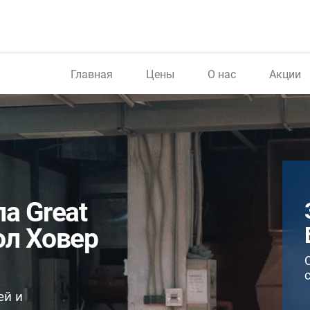
Главная
Цены
О нас
Акции
а Great
ол Ховер
ей и