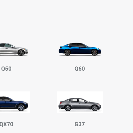
Q50
Q60
QX70
G37