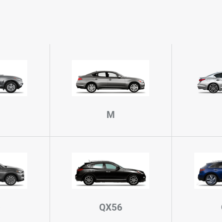
M
0
QX56