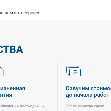
 нашем автосервисе
СТВА
изненная
Озвучим стоимо
антия
до начала работ
облюдении необходимых
После осмотра сразу