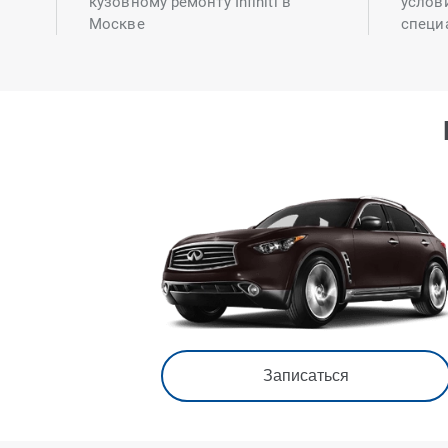
кузовному ремонту Infiniti в
услов
Москве
специ
Записаться