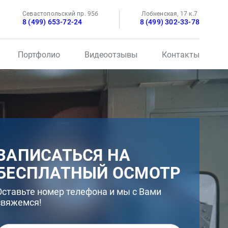
Севастопольский пр. 95б
Лобненская, 17 к.7
8 (499) 653-72-24
8 (499) 302-33-78
Портфолио
Видеоотзывы
Контакты
ЗАПИСАТЬСЯ НА
БЕСПЛАТНЫЙ ОСМОТР
Оставьте номер телефона и мы с Вами
свяжемся!