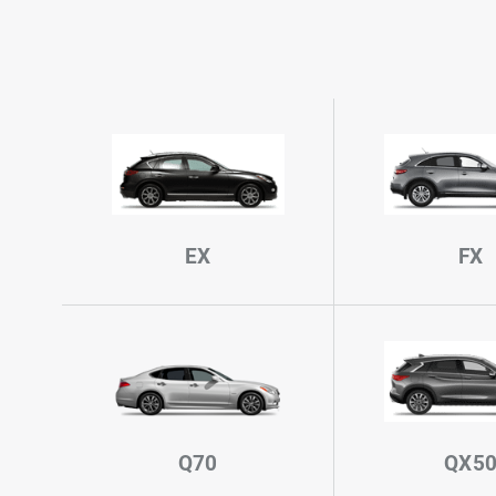
EX
FX
Q70
QX5