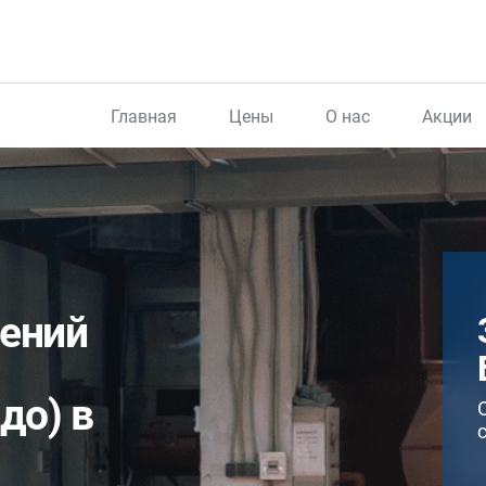
Главная
Цены
О нас
Акции
дений
до) в