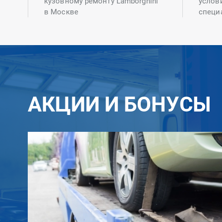
кузовному ремонту Lamborghini
услов
в Москве
специ
АКЦИИ И БОНУСЫ