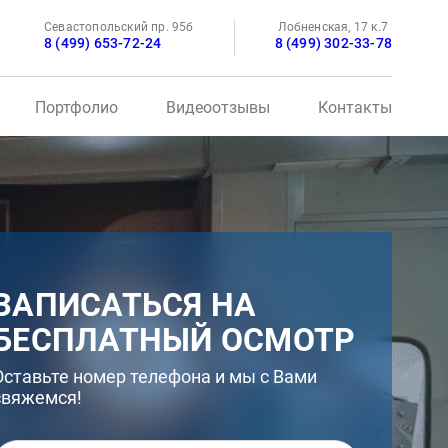
Севастопольский пр. 95б
Лобненская, 17 к.7
8 (499) 653-72-24
8 (499) 302-33-78
Портфолио
Видеоотзывы
Контакты
ЗАПИСАТЬСЯ НА
БЕСПЛАТНЫЙ ОСМОТР
Оставьте номер телефона и мы с Вами
свяжемся!