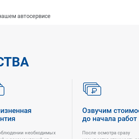
 нашем автосервисе
СТВА
изненная
Озвучим стоимо
антия
до начала работ
облюдении необходимых
После осмотра сразу