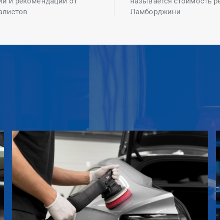
ий и рекомендаций от
называется стоимость р
алистов
Ламборджини