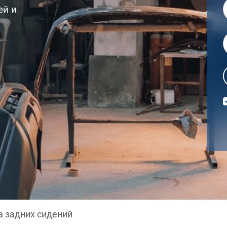
ей и
 задних сидений