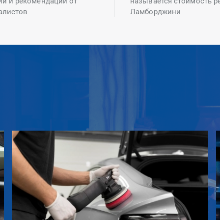
ий и рекомендаций от
называется стоимость р
алистов
Ламборджини