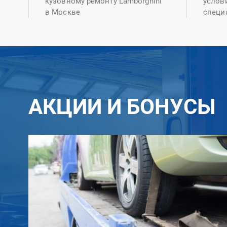
кузовному ремонту Lamborghini
услов
в Москве
специ
АКЦИИ И БОНУСЫ