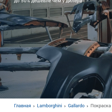
до 50% дешевле чем у дилера
Главная
Lamborghini
Gallardo
Покраска