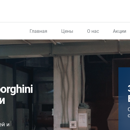
Главная
Цены
О нас
Акции
orghini
и
ей и