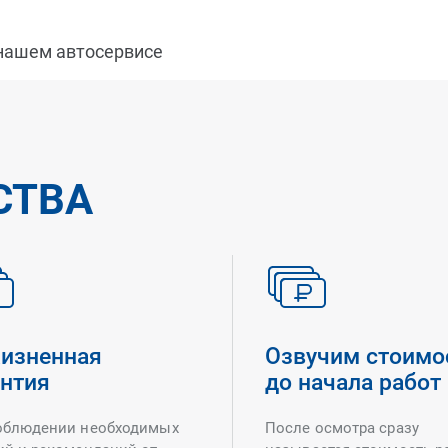
 нашем автосервисе
СТВА
изненная
Озвучим стоимо
антия
до начала работ
облюдении необходимых
После осмотра сразу