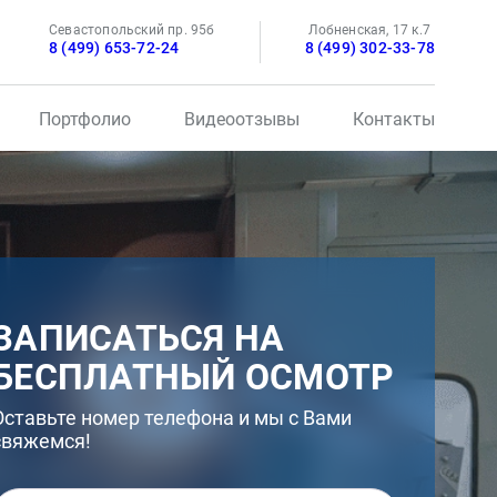
Севастопольский пр. 95б
Лобненская, 17 к.7
8 (499) 653-72-24
8 (499) 302-33-78
Портфолио
Видеоотзывы
Контакты
ЗАПИСАТЬСЯ НА
БЕСПЛАТНЫЙ ОСМОТР
Оставьте номер телефона и мы с Вами
свяжемся!