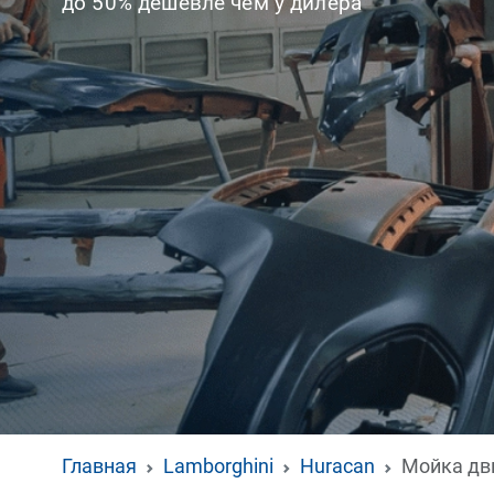
до 50% дешевле чем у дилера
Главная
Lamborghini
Huracan
Мойка дв