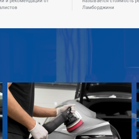
ий и рекомендаций от
называется стоимость р
алистов
Ламборджини