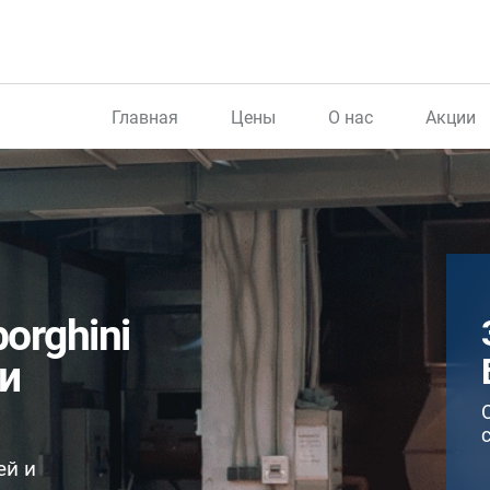
Главная
Цены
О нас
Акции
orghini
и
ей и