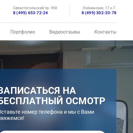
Севастопольский пр. 95б
Лобненская, 17 к.7
8 (499) 653-72-24
8 (499) 302-33-78
Портфолио
Видеоотзывы
Контакты
ЗАПИСАТЬСЯ НА
БЕСПЛАТНЫЙ ОСМОТР
Оставьте номер телефона и мы с Вами
свяжемся!