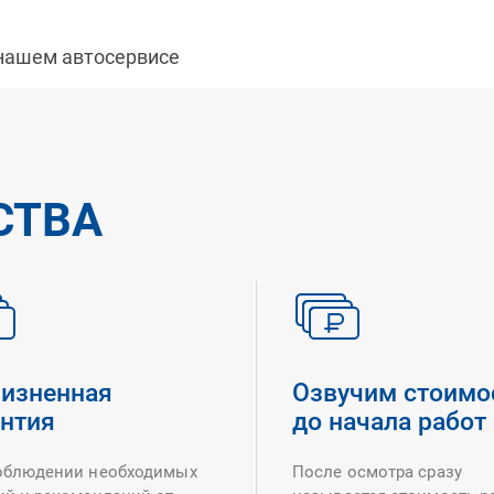
 нашем автосервисе
СТВА
изненная
Озвучим стоимо
антия
до начала работ
облюдении необходимых
После осмотра сразу