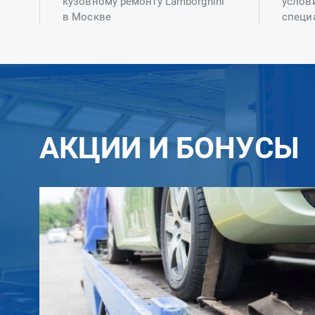
кузовному ремонту Lamborghini
услов
в Москве
специ
АКЦИИ И БОНУСЫ