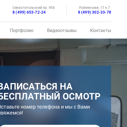
Севастопольский пр. 95б
Лобненская, 17 к.7
8 (499) 653-72-24
8 (499) 302-33-78
Портфолио
Видеоотзывы
Контакты
ЗАПИСАТЬСЯ НА
БЕСПЛАТНЫЙ ОСМОТР
Оставьте номер телефона и мы с Вами
свяжемся!