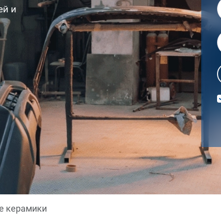
ей и
е керамики