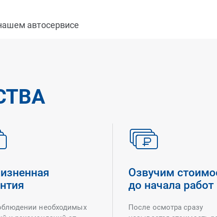
 нашем автосервисе
СТВА
изненная
Озвучим стоимо
антия
до начала работ
облюдении необходимых
После осмотра сразу