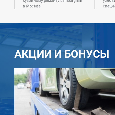
кузовному ремонту Lamborghini
услов
в Москве
специ
АКЦИИ И БОНУСЫ