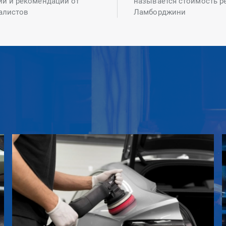
ий и рекомендаций от
называется стоимость р
алистов
Ламборджини