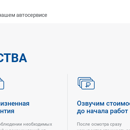
 нашем автосервисе
СТВА
изненная
Озвучим стоимо
антия
до начала работ
облюдении необходимых
После осмотра сразу