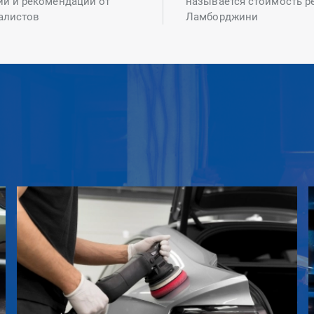
ий и рекомендаций от
называется стоимость р
алистов
Ламборджини