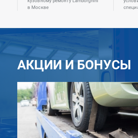
кузовному ремонту Lamborghini
услов
в Москве
специ
АКЦИИ И БОНУСЫ