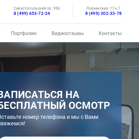
Севастопольский пр. 95б
Лобненская, 17 к.7
8 (499) 653-72-24
8 (499) 302-33-78
Портфолио
Видеоотзывы
Контакты
ЗАПИСАТЬСЯ НА
БЕСПЛАТНЫЙ ОСМОТР
Оставьте номер телефона и мы с Вами
свяжемся!