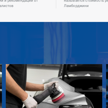
ий и рекомендаций от
называется стоимость р
алистов
Ламборджини