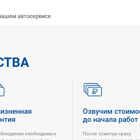
 нашем автосервисе
СТВА
изненная
Озвучим стоимо
антия
до начала работ
облюдении необходимых
После осмотра сразу