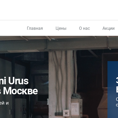
Главная
Цены
О нас
Акции
i Urus
в Москве
ей и