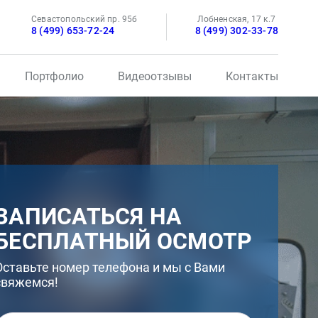
Севастопольский пр. 95б
Лобненская, 17 к.7
8 (499) 653-72-24
8 (499) 302-33-78
Портфолио
Видеоотзывы
Контакты
ЗАПИСАТЬСЯ НА
БЕСПЛАТНЫЙ ОСМОТР
Оставьте номер телефона и мы с Вами
свяжемся!