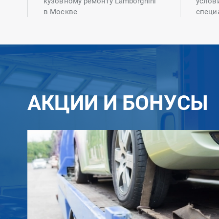
кузовному ремонту Lamborghini
услов
в Москве
специ
АКЦИИ И БОНУСЫ