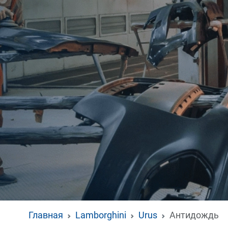
Главная
Lamborghini
Urus
Антидождь